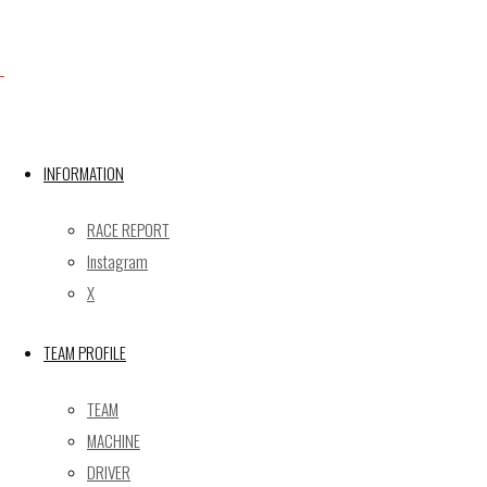
Facebook
X
INFORMATION
RACE REPORT
Post calendar
Instagram
2026年8月
X
月
火
水
木
金
土
日
TEAM PROFILE
1
2
3
4
5
6
7
8
9
TEAM
10
11
12
13
14
15
16
MACHINE
17
18
19
20
21
22
23
DRIVER