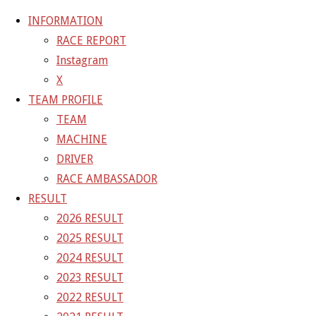
INFORMATION
RACE REPORT
Instagram
コ
X
ン
ホ
GALLERY
【ギャラリー】2024 SUPER GT RD.2 FUJI 11
TEAM PROFILE
テ
ー
号車 GAINER TANAX Z
24-05-04_sgt_rd2_0962
TEAM
ン
ム
MACHINE
ツ
24-05-04_sgt_rd2_0962
DRIVER
へ
RACE AMBASSADOR
ス
RESULT
フ
1500 × 1000
ピクセル
【ギャラリー】2024 SUPER GT
キ
2026 RESULT
ル
RD.2 FUJI 11号車 GAINER TANAX Z
ッ
2025 RESULT
サ
プ
2024 RESULT
イ
前の画像
2023 RESULT
ズ
次の画像
2022 RESULT
GAINER Inc.