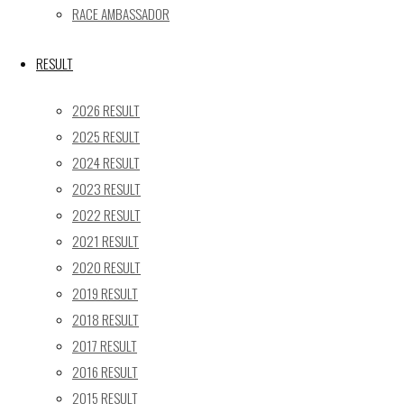
24
25
26
27
28
29
30
RACE AMBASSADOR
31
« 5月
RESULT
Recent posts
2026 RESULT
2025 RESULT
【レポート】2026 SUPER GT RD.4 FUJI 11号車 GAINER
2024 RESULT
TANAX Z
2023 RESULT
【ギャラリー】2026 SUPER GT RD.4 FUJI 11号車
GAINER TANAX Z
2022 RESULT
【レポート】2026 SUPER GT RD.2 FUJI 11号車 GAINER
2021 RESULT
TANAX Z
2020 RESULT
【ギャラリー】2026 SUPER GT RD.2 FUJI 11号車
2019 RESULT
GAINER TANAX Z
2018 RESULT
【レポート】2026 SUPER GT RD.1 OKAYAMA 11号車
2017 RESULT
GAINER TANAX Z
2016 RESULT
2015 RESULT