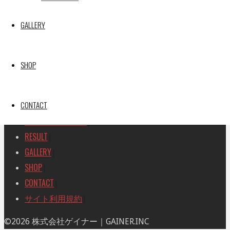
SEARCH
検
GALLERY
検
索
索
TOP
|
対
RACE REPORT
|
象:
SHOP
TEAM
|
MACHINE
|
CONTACT
DRIVER
|
RACE AMBASSADOR
|
RESULT
|
GALLERY
|
SHOP
|
CONTACT
|
サイト利用規約
|
ト
©2026 株式会社ゲイナー｜GAINER.INC