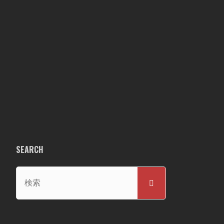
SEARCH
検
検
索
索
対
象: