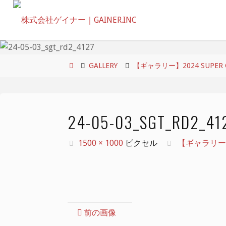
コ
ン
テ
ン
ツ
ホ
GALLERY
【ギャラリー】2024 SUPER GT 
へ
ー
ス
ム
キ
24-05-03_SGT_RD2_41
ッ
プ
フ
1500 × 1000
ピクセル
【ギャラリー】202
ル
サ
イ
ズ
前の画像