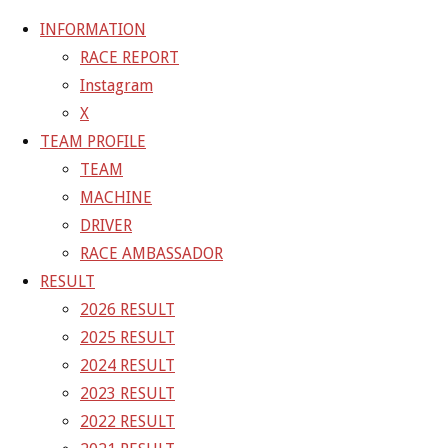
INFORMATION
RACE REPORT
Instagram
コ
X
ン
ホ
GALLERY
【ギャラリー】2024 SUPER GT RD.2 FUJI 11
TEAM PROFILE
テ
ー
号車 GAINER TANAX Z
24-05-03_sgt_rd2_3728
TEAM
ン
ム
MACHINE
ツ
24-05-03_sgt_rd2_3728
DRIVER
へ
RACE AMBASSADOR
ス
RESULT
フ
1500 × 1000
ピクセル
【ギャラリー】2024 SUPER GT
キ
2026 RESULT
ル
RD.2 FUJI 11号車 GAINER TANAX Z
ッ
2025 RESULT
サ
プ
2024 RESULT
イ
前の画像
2023 RESULT
ズ
次の画像
2022 RESULT
GAINER Inc.