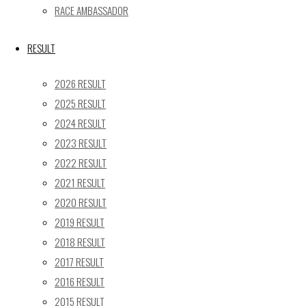
24
25
26
27
28
29
30
RACE AMBASSADOR
31
« 5月
RESULT
Recent posts
2026 RESULT
2025 RESULT
【レポート】2026 SUPER GT RD.4 FUJI 11号車 GAINER
2024 RESULT
TANAX Z
2023 RESULT
【ギャラリー】2026 SUPER GT RD.4 FUJI 11号車
GAINER TANAX Z
2022 RESULT
【レポート】2026 SUPER GT RD.2 FUJI 11号車 GAINER
2021 RESULT
TANAX Z
2020 RESULT
【ギャラリー】2026 SUPER GT RD.2 FUJI 11号車
2019 RESULT
GAINER TANAX Z
2018 RESULT
【レポート】2026 SUPER GT RD.1 OKAYAMA 11号車
2017 RESULT
GAINER TANAX Z
2016 RESULT
2015 RESULT