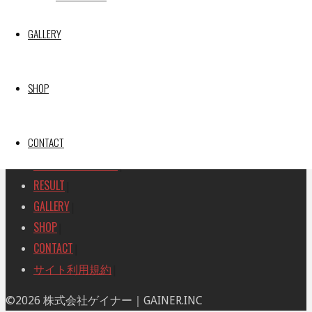
SEARCH
検
GALLERY
検
索
索
TOP
|
対
RACE REPORT
|
象:
SHOP
TEAM
|
MACHINE
|
CONTACT
DRIVER
|
RACE AMBASSADOR
|
RESULT
|
GALLERY
|
SHOP
|
CONTACT
|
サイト利用規約
|
ト
©2026 株式会社ゲイナー｜GAINER.INC