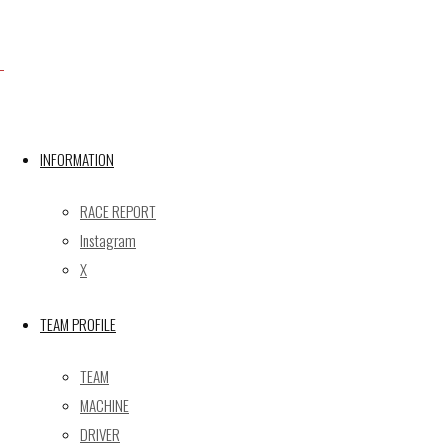
Facebook
X
INFORMATION
RACE REPORT
Post calendar
Instagram
2026年8月
X
月
火
水
木
金
土
日
TEAM PROFILE
1
2
3
4
5
6
7
8
9
TEAM
10
11
12
13
14
15
16
MACHINE
17
18
19
20
21
22
23
DRIVER