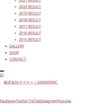
2021 RESULT
〒601-1251
2020 RESULT
京都府京都市左京区八瀬花尻町198-1
2019 RESULT
TEL：075-744-3367
2018 RESULT
FAX：075-744-3368
2017 RESULT
mail@gainer.asia
2016 RESULT
2015 RESULT
GALLERY
SHOP
CONTACT
Facebook
Twitter
TikTok
Instagram
Youtube
Facebook