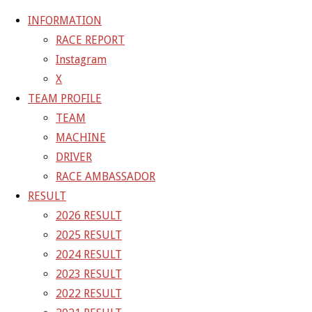
INFORMATION
RACE REPORT
Instagram
コ
X
ン
ホ
GALLERY
【ギャラリー】2024 SUPER GT RD.2
TEAM PROFILE
テ
ー
TEAM
ン
ム
24-05-03_sgt_rd2_3673
MACHINE
ツ
DRIVER
へ
RACE AMBASSADOR
フ
1500 × 1000
ピクセル
【ギャラリー】2024 SUP
ス
RESULT
ル
キ
2026 RESULT
サ
前の画像
ッ
2025 RESULT
イ
次の画像
プ
2024 RESULT
ズ
GAINER Inc.
2023 RESULT
2022 RESULT
株式会社ゲイナー