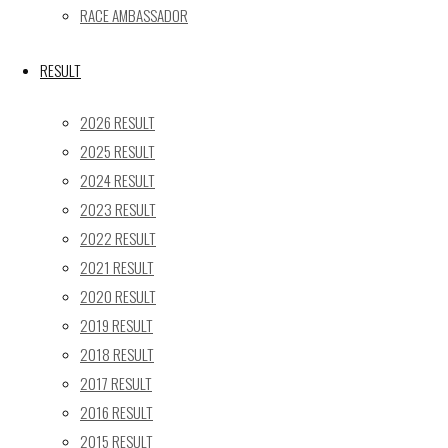
« 5月
RACE AMBASSADOR
Recent posts
RESULT
【レポート】2026 SUPER GT RD.4 FUJI 11号車 GAINER 
2026 RESULT
【ギャラリー】2026 SUPER GT RD.4 FUJI 11号車 GAINER
2025 RESULT
【レポート】2026 SUPER GT RD.2 FUJI 11号車 GAINER 
2024 RESULT
【ギャラリー】2026 SUPER GT RD.2 FUJI 11号車 GAINER
2023 RESULT
【レポート】2026 SUPER GT RD.1 OKAYAMA 11号車 GAI
2022 RESULT
SEARCH
2021 RESULT
検
2020 RESULT
検
索
2019 RESULT
索
TOP
|
対
2018 RESULT
RACE REPORT
|
象:
2017 RESULT
TEAM
|
2016 RESULT
MACHINE
|
2015 RESULT