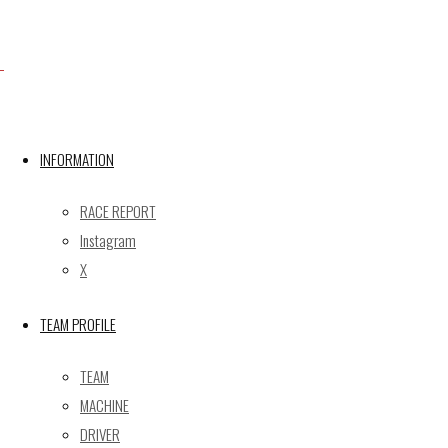
X
INFORMATION
Post calendar
2026年8月
RACE REPORT
月
火
水
木
金
土
日
Instagram
X
1
2
3
4
5
6
7
8
9
TEAM PROFILE
10
11
12
13
14
15
16
17
18
19
20
21
22
23
TEAM
24
25
26
27
28
29
30
MACHINE
31
DRIVER