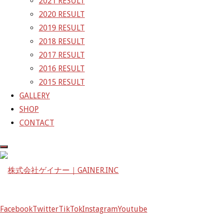
2021 RESULT
株式会社ゲイナー
2020 RESULT
〒601-1251
2019 RESULT
京都府京都市左京区八瀬花尻町198-1
2018 RESULT
TEL：075-744-3367
2017 RESULT
FAX：075-744-3368
2016 RESULT
mail@gainer.asia
2015 RESULT
GALLERY
SHOP
CONTACT
Facebook
Twitter
TikTok
Instagram
Youtube