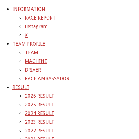
INFORMATION
RACE REPORT
Instagram
コ
X
ン
ホ
GALLERY
【ギャラリー】2024 SUPER GT RD.2 FUJI 11
TEAM PROFILE
テ
ー
号車 GAINER TANAX Z
24-05-03_sgt_rd2_1224
TEAM
ン
ム
MACHINE
ツ
24-05-03_sgt_rd2_1224
DRIVER
へ
RACE AMBASSADOR
ス
RESULT
フ
1500 × 1000
ピクセル
【ギャラリー】2024 SUPER GT
キ
2026 RESULT
ル
RD.2 FUJI 11号車 GAINER TANAX Z
ッ
2025 RESULT
サ
プ
2024 RESULT
イ
次の画像
2023 RESULT
ズ
GAINER Inc.
2022 RESULT