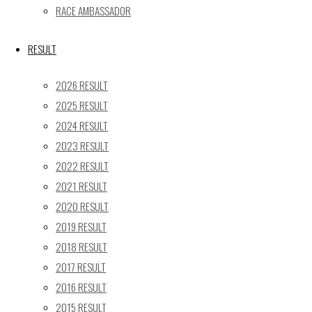
31
RACE AMBASSADOR
« 5月
RESULT
Recent posts
2026 RESULT
【レポート】2026 SUPER GT RD.4 FUJI 11号車 GAINER
2025 RESULT
TANAX Z
2024 RESULT
【ギャラリー】2026 SUPER GT RD.4 FUJI 11号車
2023 RESULT
GAINER TANAX Z
【レポート】2026 SUPER GT RD.2 FUJI 11号車 GAINER
2022 RESULT
TANAX Z
2021 RESULT
【ギャラリー】2026 SUPER GT RD.2 FUJI 11号車
2020 RESULT
GAINER TANAX Z
2019 RESULT
【レポート】2026 SUPER GT RD.1 OKAYAMA 11号車
2018 RESULT
GAINER TANAX Z
2017 RESULT
2016 RESULT
SEARCH
2015 RESULT