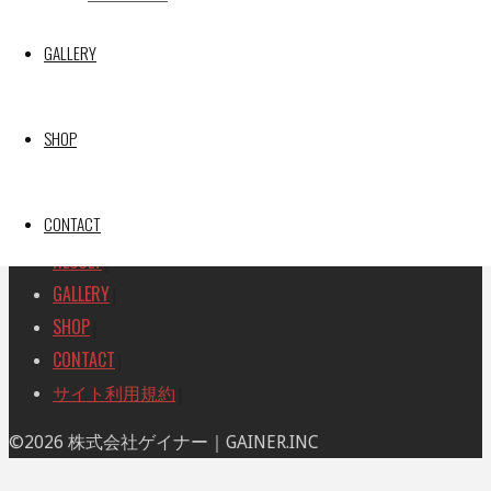
検
検
索
GALLERY
索
TOP
|
対
RACE REPORT
|
象:
TEAM
|
SHOP
MACHINE
|
DRIVER
|
CONTACT
RACE AMBASSADOR
|
RESULT
|
GALLERY
|
SHOP
|
CONTACT
|
サイト利用規約
|
ト
©2026 株式会社ゲイナー｜GAINER.INC
ッ