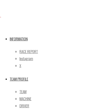
Facebook
X
INFORMATION
Post calendar
RACE REPORT
2026年8月
Instagram
月
火
水
木
金
土
日
X
1
2
TEAM PROFILE
3
4
5
6
7
8
9
10
11
12
13
14
15
16
TEAM
17
18
19
20
21
22
23
MACHINE
24
25
26
27
28
29
30
DRIVER