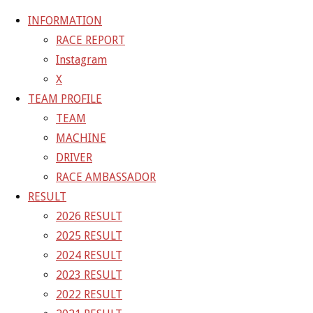
INFORMATION
RACE REPORT
Instagram
コ
X
ン
ホ
GALLERY
【ギャラリー】2023 SUPER GT RD.7
TEAM PROFILE
テ
ー
AUTOPOLIS 11号車 GAINER TANAX GT-R
23-10-
TEAM
ン
ム
14_sgt_rd7_4818
MACHINE
ツ
DRIVER
へ
23-10-14_sgt_rd7_4818
RACE AMBASSADOR
ス
RESULT
キ
2026 RESULT
フ
1500 × 1000
ピクセル
【ギャラリー】2023 SUPER GT
ッ
2025 RESULT
ル
RD.7 AUTOPOLIS 11号車 GAINER TANAX GT-R
プ
2024 RESULT
サ
2023 RESULT
イ
前の画像
2022 RESULT
ズ
次の画像