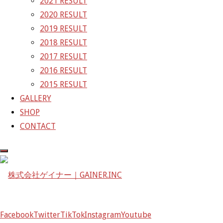
2021 RESULT
GAINER Inc.
2020 RESULT
2019 RESULT
株式会社ゲイナー
2018 RESULT
〒601-1251
2017 RESULT
京都府京都市左京区八瀬花尻町198-1
2016 RESULT
TEL：075-744-3367
2015 RESULT
FAX：075-744-3368
GALLERY
mail@gainer.asia
SHOP
CONTACT
Facebook
Twitter
TikTok
Instagram
Youtube