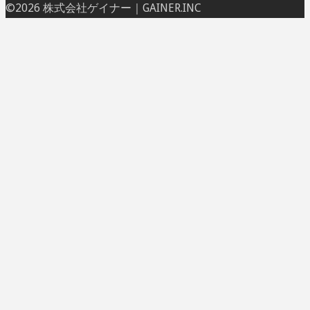
ト
©2026 株式会社ゲイナー｜GAINER.INC
ッ
プ
に
戻
る