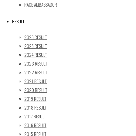
RACE AMBASSADOR
24
25
26
27
28
29
30
31
RESULT
« 5月
2026 RESULT
Recent posts
2025 RESULT
2024 RESULT
【レポート】2026 SUPER GT RD.4 FUJI 11号車 GAINER
2023 RESULT
TANAX Z
【ギャラリー】2026 SUPER GT RD.4 FUJI 11号車
2022 RESULT
GAINER TANAX Z
2021 RESULT
【レポート】2026 SUPER GT RD.2 FUJI 11号車 GAINER
2020 RESULT
TANAX Z
2019 RESULT
【ギャラリー】2026 SUPER GT RD.2 FUJI 11号車
2018 RESULT
GAINER TANAX Z
2017 RESULT
【レポート】2026 SUPER GT RD.1 OKAYAMA 11号車
2016 RESULT
GAINER TANAX Z
2015 RESULT