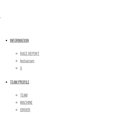
Facebook
INFORMATION
X
RACE REPORT
Instagram
Post calendar
X
2026年8月
月
火
水
木
金
土
日
TEAM PROFILE
1
2
TEAM
3
4
5
6
7
8
9
MACHINE
10
11
12
13
14
15
16
DRIVER
17
18
19
20
21
22
23