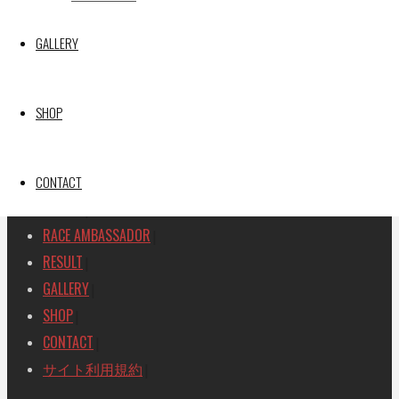
SEARCH
GALLERY
検
検
索
索
TOP
|
対
SHOP
RACE REPORT
|
象:
TEAM
|
MACHINE
CONTACT
|
DRIVER
|
RACE AMBASSADOR
|
RESULT
|
GALLERY
|
SHOP
|
CONTACT
|
サイト利用規約
|