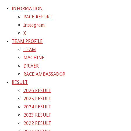
INFORMATION
RACE REPORT
Instagram
コ
X
ン
ホ
GALLERY
【ギャラリー】2023 SUPER GT RD.7
TEAM PROFILE
テ
ー
TEAM
ン
ム
23-10-14_sgt_rd7_4570
MACHINE
ツ
DRIVER
へ
RACE AMBASSADOR
フ
1500 × 1000
ピクセル
【ギャラリー】2023 SUP
ス
RESULT
ル
キ
2026 RESULT
サ
前の画像
ッ
2025 RESULT
イ
次の画像
プ
2024 RESULT
ズ
GAINER Inc.
2023 RESULT
2022 RESULT
株式会社ゲイナー