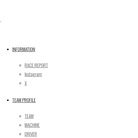
X
INFORMATION
Post calendar
2026年8月
RACE REPORT
月
火
水
木
金
土
日
Instagram
X
1
2
3
4
5
6
7
8
9
TEAM PROFILE
10
11
12
13
14
15
16
17
18
19
20
21
22
23
TEAM
24
25
26
27
28
29
30
MACHINE
31
DRIVER