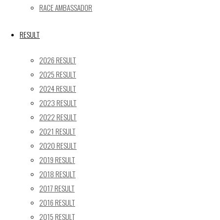
« 5月
RACE AMBASSADOR
Recent posts
RESULT
【レポート】2026 SUPER GT RD.4 FUJI 11号車 GAINER 
2026 RESULT
【ギャラリー】2026 SUPER GT RD.4 FUJI 11号車 GAINER
2025 RESULT
【レポート】2026 SUPER GT RD.2 FUJI 11号車 GAINER 
2024 RESULT
【ギャラリー】2026 SUPER GT RD.2 FUJI 11号車 GAINER
2023 RESULT
【レポート】2026 SUPER GT RD.1 OKAYAMA 11号車 GAI
2022 RESULT
SEARCH
2021 RESULT
検
2020 RESULT
検
索
2019 RESULT
索
TOP
|
対
2018 RESULT
RACE REPORT
|
象:
2017 RESULT
TEAM
|
2016 RESULT
MACHINE
|
2015 RESULT