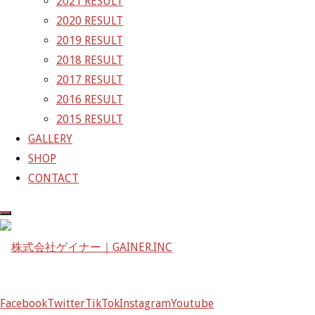
2021 RESULT
〒601-1251
2020 RESULT
京都府京都市左京区八瀬花尻町198-1
2019 RESULT
TEL：075-744-3367
2018 RESULT
FAX：075-744-3368
2017 RESULT
mail@gainer.asia
2016 RESULT
2015 RESULT
GALLERY
SHOP
CONTACT
Facebook
Twitter
TikTok
Instagram
Youtube
Facebook