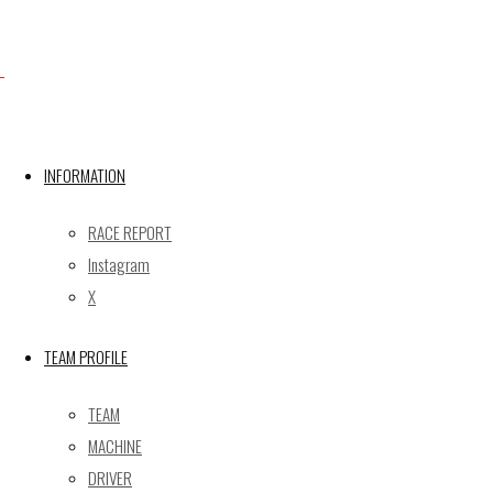
Facebook
X
INFORMATION
RACE REPORT
Post calendar
Instagram
2026年8月
X
月
火
水
木
金
土
日
TEAM PROFILE
1
2
3
4
5
6
7
8
9
TEAM
10
11
12
13
14
15
16
MACHINE
17
18
19
20
21
22
23
DRIVER