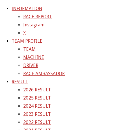
INFORMATION
RACE REPORT
Instagram
コ
X
ン
ホ
GALLERY
【ギャラリー】2023 SUPER GT RD.6 SUGO
TEAM PROFILE
テ
ー
11号車 GAINER TANAX GT-R
23-09-16_sgt_rd6_4550
TEAM
ン
ム
MACHINE
ツ
23-09-16_sgt_rd6_4550
DRIVER
へ
RACE AMBASSADOR
ス
RESULT
フ
1500 × 1000
ピクセル
【ギャラリー】2023 SUPER GT
キ
2026 RESULT
ル
RD.6 SUGO 11号車 GAINER TANAX GT-R
ッ
2025 RESULT
サ
プ
2024 RESULT
イ
前の画像
2023 RESULT
ズ
次の画像
2022 RESULT
GAINER Inc.