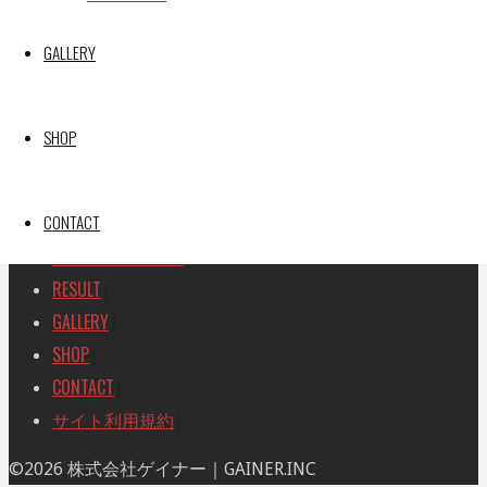
SEARCH
検
GALLERY
検
索
索
TOP
|
対
RACE REPORT
|
象:
SHOP
TEAM
|
MACHINE
|
CONTACT
DRIVER
|
RACE AMBASSADOR
|
RESULT
|
GALLERY
|
SHOP
|
CONTACT
|
サイト利用規約
|
ト
©2026 株式会社ゲイナー｜GAINER.INC