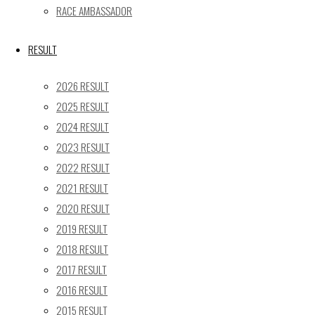
24
25
26
27
28
29
30
RACE AMBASSADOR
31
« 5月
RESULT
Recent posts
2026 RESULT
2025 RESULT
【レポート】2026 SUPER GT RD.4 FUJI 11号車 GAINER
2024 RESULT
TANAX Z
2023 RESULT
【ギャラリー】2026 SUPER GT RD.4 FUJI 11号車
GAINER TANAX Z
2022 RESULT
【レポート】2026 SUPER GT RD.2 FUJI 11号車 GAINER
2021 RESULT
TANAX Z
2020 RESULT
【ギャラリー】2026 SUPER GT RD.2 FUJI 11号車
2019 RESULT
GAINER TANAX Z
2018 RESULT
【レポート】2026 SUPER GT RD.1 OKAYAMA 11号車
2017 RESULT
GAINER TANAX Z
2016 RESULT
2015 RESULT