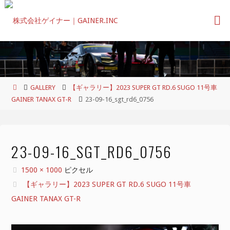
コ
ン
テ
ン
ツ
へ
ス
ホ
GALLERY
【ギャラリー】2023 SUPER GT RD.6 SUGO 11号車
キ
ー
GAINER TANAX GT-R
23-09-16_sgt_rd6_0756
ッ
ム
プ
23-09-16_SGT_RD6_0756
フ
1500 × 1000
ピクセル
ル
【ギャラリー】2023 SUPER GT RD.6 SUGO 11号車
サ
GAINER TANAX GT-R
イ
ズ