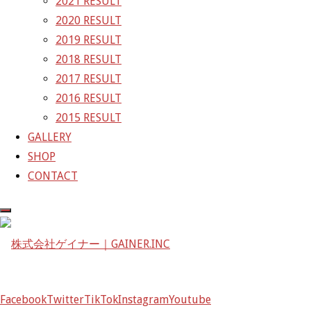
2021 RESULT
〒601-1251
2020 RESULT
京都府京都市左京区八瀬花尻町198-1
2019 RESULT
TEL：075-744-3367
2018 RESULT
FAX：075-744-3368
2017 RESULT
mail@gainer.asia
2016 RESULT
2015 RESULT
GALLERY
SHOP
CONTACT
Facebook
Twitter
TikTok
Instagram
Youtube
Facebook