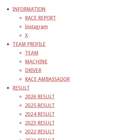
INFORMATION
RACE REPORT
Instagram
コ
X
ン
ホ
GALLERY
【ギャラリー】2023 SUPER GT RD.
TEAM PROFILE
テ
ー
TEAM
ン
ム
23-09-17_sgt_rd6_4259
MACHINE
ツ
DRIVER
へ
RACE AMBASSADOR
フ
1500 × 1000
ピクセル
【ギャラリー】2023 SUP
ス
RESULT
ル
キ
2026 RESULT
サ
前の画像
ッ
2025 RESULT
イ
次の画像
プ
2024 RESULT
ズ
GAINER Inc.
2023 RESULT
2022 RESULT
株式会社ゲイナー