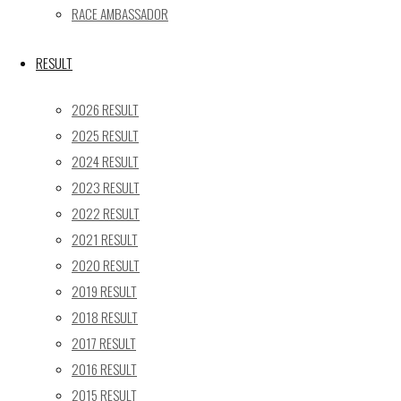
« 5月
RACE AMBASSADOR
Recent posts
RESULT
【レポート】2026 SUPER GT RD.4 FUJI 11号車 GAINER 
2026 RESULT
【ギャラリー】2026 SUPER GT RD.4 FUJI 11号車 GAINER
2025 RESULT
【レポート】2026 SUPER GT RD.2 FUJI 11号車 GAINER 
2024 RESULT
【ギャラリー】2026 SUPER GT RD.2 FUJI 11号車 GAINER
2023 RESULT
【レポート】2026 SUPER GT RD.1 OKAYAMA 11号車 GAI
2022 RESULT
SEARCH
2021 RESULT
検
2020 RESULT
検
索
2019 RESULT
索
TOP
|
対
2018 RESULT
RACE REPORT
|
象:
2017 RESULT
TEAM
|
2016 RESULT
MACHINE
|
2015 RESULT