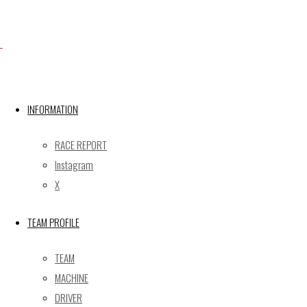
X
INFORMATION
Post calendar
2026年8月
RACE REPORT
月
火
水
木
金
土
日
Instagram
X
1
2
3
4
5
6
7
8
9
TEAM PROFILE
10
11
12
13
14
15
16
17
18
19
20
21
22
23
TEAM
24
25
26
27
28
29
30
MACHINE
31
DRIVER