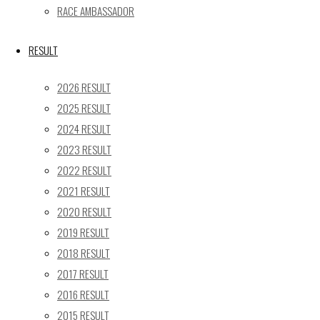
RACE AMBASSADOR
24
25
26
27
28
29
30
31
RESULT
« 5月
2026 RESULT
Recent posts
2025 RESULT
2024 RESULT
【レポート】2026 SUPER GT RD.4 FUJI 11号車 GAINER
2023 RESULT
TANAX Z
【ギャラリー】2026 SUPER GT RD.4 FUJI 11号車
2022 RESULT
GAINER TANAX Z
2021 RESULT
【レポート】2026 SUPER GT RD.2 FUJI 11号車 GAINER
2020 RESULT
TANAX Z
2019 RESULT
【ギャラリー】2026 SUPER GT RD.2 FUJI 11号車
2018 RESULT
GAINER TANAX Z
2017 RESULT
【レポート】2026 SUPER GT RD.1 OKAYAMA 11号車
2016 RESULT
GAINER TANAX Z
2015 RESULT