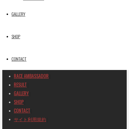
SEARCH
GALLERY
検
検
索
索
TOP
|
対
SHOP
RACE REPORT
|
象:
TEAM
|
MACHINE
CONTACT
|
DRIVER
|
RACE AMBASSADOR
|
RESULT
|
GALLERY
|
SHOP
|
CONTACT
|
サイト利用規約
|