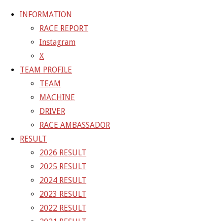
INFORMATION
RACE REPORT
Instagram
コ
X
ン
ホ
GALLERY
【ギャラリー】2023 SUPER GT RD.5
TEAM PROFILE
テ
ー
SUZUKA 10号車 PONOS GAINER GT-R
23-08-
TEAM
ン
ム
27_sgt_rd5_5720
MACHINE
ツ
DRIVER
へ
23-08-27_sgt_rd5_5720
RACE AMBASSADOR
ス
RESULT
キ
2026 RESULT
フ
1500 × 1000
ピクセル
【ギャラリー】2023 SUPER GT
ッ
2025 RESULT
ル
RD.5 SUZUKA 10号車 PONOS GAINER GT-R
プ
2024 RESULT
サ
2023 RESULT
イ
前の画像
2022 RESULT
ズ
次の画像