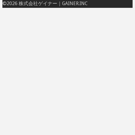
ト
©2026 株式会社ゲイナー｜GAINER.INC
ッ
プ
に
戻
る