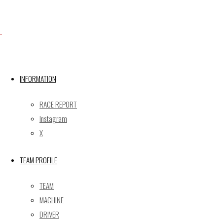
Facebook
INFORMATION
X
RACE REPORT
Instagram
Post calendar
X
2026年8月
月
火
水
木
金
土
日
TEAM PROFILE
1
2
TEAM
3
4
5
6
7
8
9
MACHINE
10
11
12
13
14
15
16
DRIVER
17
18
19
20
21
22
23