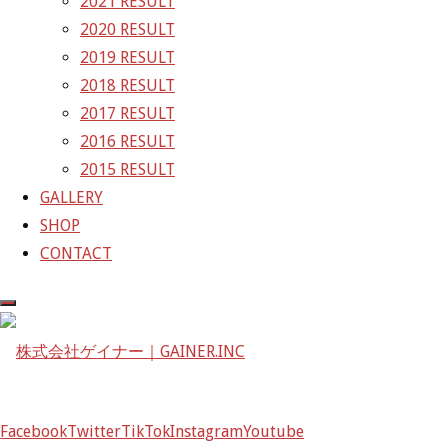
2021 RESULT
GAINER Inc.
2020 RESULT
2019 RESULT
株式会社ゲイナー
2018 RESULT
〒601-1251
2017 RESULT
京都府京都市左京区八瀬花尻町198-1
2016 RESULT
TEL：075-744-3367
2015 RESULT
FAX：075-744-3368
GALLERY
mail@gainer.asia
SHOP
CONTACT
Facebook
Twitter
TikTok
Instagram
Youtube