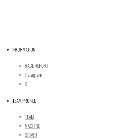
X
INFORMATION
Post calendar
2026年8月
RACE REPORT
月
火
水
木
金
土
日
Instagram
X
1
2
3
4
5
6
7
8
9
TEAM PROFILE
10
11
12
13
14
15
16
17
18
19
20
21
22
23
TEAM
24
25
26
27
28
29
30
MACHINE
31
DRIVER