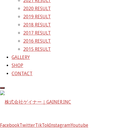
2021 RESULT
〒601-1251
2020 RESULT
京都府京都市左京区八瀬花尻町198-1
2019 RESULT
TEL：075-744-3367
2018 RESULT
FAX：075-744-3368
2017 RESULT
mail@gainer.asia
2016 RESULT
2015 RESULT
GALLERY
SHOP
CONTACT
Facebook
Twitter
TikTok
Instagram
Youtube
Facebook