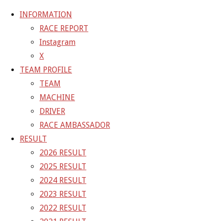
INFORMATION
RACE REPORT
Instagram
コ
X
ン
ホ
GALLERY
【ギャラリー】2023 SUPER GT RD.4
TEAM PROFILE
テ
ー
TEAM
ン
ム
23-08-06_sgt_rd4_7983
MACHINE
ツ
DRIVER
へ
RACE AMBASSADOR
フ
1500 × 1000
ピクセル
【ギャラリー】2023 SUP
ス
RESULT
ル
キ
2026 RESULT
サ
前の画像
ッ
2025 RESULT
イ
次の画像
プ
2024 RESULT
ズ
GAINER Inc.
2023 RESULT
2022 RESULT
株式会社ゲイナー