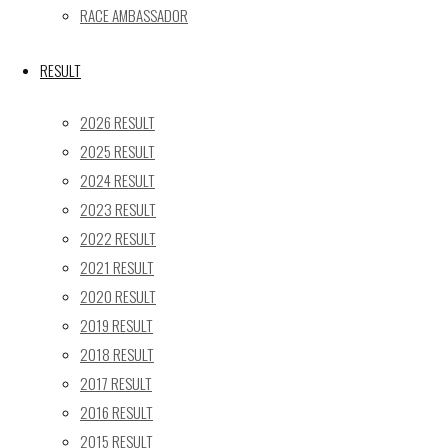
« 5月
RACE AMBASSADOR
Recent posts
RESULT
【レポート】2026 SUPER GT RD.4 FUJI 11号車 GAINER 
2026 RESULT
【ギャラリー】2026 SUPER GT RD.4 FUJI 11号車 GAINER
2025 RESULT
【レポート】2026 SUPER GT RD.2 FUJI 11号車 GAINER 
2024 RESULT
【ギャラリー】2026 SUPER GT RD.2 FUJI 11号車 GAINER
2023 RESULT
【レポート】2026 SUPER GT RD.1 OKAYAMA 11号車 GAI
2022 RESULT
SEARCH
2021 RESULT
検
2020 RESULT
検
索
2019 RESULT
索
TOP
|
対
2018 RESULT
RACE REPORT
|
象:
2017 RESULT
TEAM
|
2016 RESULT
MACHINE
|
2015 RESULT