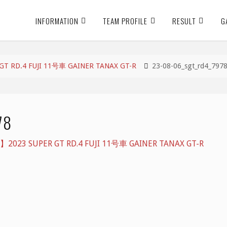
INFORMATION
TEAM PROFILE
RESULT
G
RD.4 FUJI 11号車 GAINER TANAX GT-R
23-08-06_sgt_rd4_797
78
3 SUPER GT RD.4 FUJI 11号車 GAINER TANAX GT-R