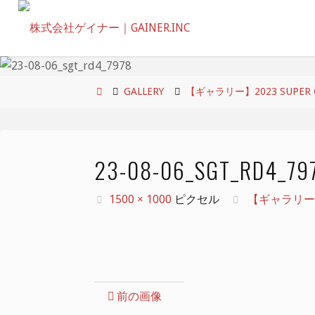
コ
ン
テ
ン
ツ
ホ
GALLERY
【ギャラリー】2023 SUPER GT 
へ
ー
ス
ム
キ
23-08-06_SGT_RD4_79
ッ
プ
フ
1500 × 1000
ピクセル
【ギャラリー】202
ル
サ
イ
ズ
前の画像