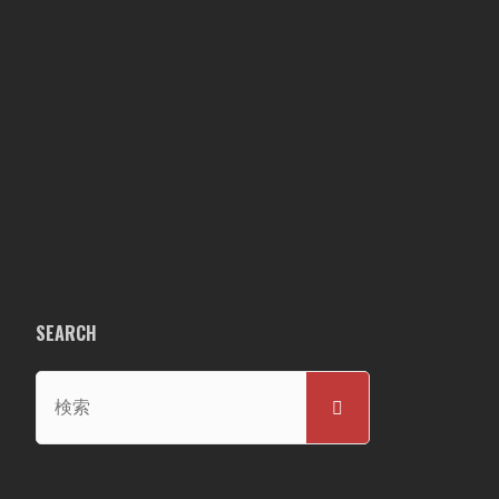
SEARCH
検
検
索
索
対
象: