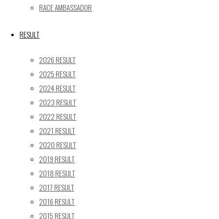
« 5月
RACE AMBASSADOR
Recent posts
RESULT
【レポート】2026 SUPER GT RD.4 FUJI 11号車 GAINER 
2026 RESULT
【ギャラリー】2026 SUPER GT RD.4 FUJI 11号車 GAINER
2025 RESULT
【レポート】2026 SUPER GT RD.2 FUJI 11号車 GAINER 
2024 RESULT
【ギャラリー】2026 SUPER GT RD.2 FUJI 11号車 GAINER
2023 RESULT
【レポート】2026 SUPER GT RD.1 OKAYAMA 11号車 GAI
2022 RESULT
SEARCH
2021 RESULT
検
2020 RESULT
検
索
2019 RESULT
索
TOP
|
対
2018 RESULT
RACE REPORT
|
象:
2017 RESULT
TEAM
|
2016 RESULT
MACHINE
|
2015 RESULT