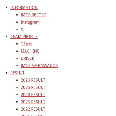
INFORMATION
RACE REPORT
Instagram
コ
X
ン
ホ
GALLERY
【ギャラリー】2023 SUPER GT RD.4
TEAM PROFILE
テ
ー
TEAM
ン
ム
23-08-06_sgt_rd4_7962
MACHINE
ツ
DRIVER
へ
RACE AMBASSADOR
フ
1500 × 1000
ピクセル
【ギャラリー】2023 SUP
ス
RESULT
ル
キ
2026 RESULT
サ
前の画像
ッ
2025 RESULT
イ
次の画像
プ
2024 RESULT
ズ
GAINER Inc.
2023 RESULT
2022 RESULT
株式会社ゲイナー