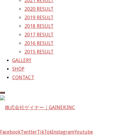
2021 RESULT
〒601-1251
2020 RESULT
京都府京都市左京区八瀬花尻町198-1
2019 RESULT
TEL：075-744-3367
2018 RESULT
FAX：075-744-3368
2017 RESULT
mail@gainer.asia
2016 RESULT
2015 RESULT
GALLERY
SHOP
CONTACT
Facebook
Twitter
TikTok
Instagram
Youtube
Facebook