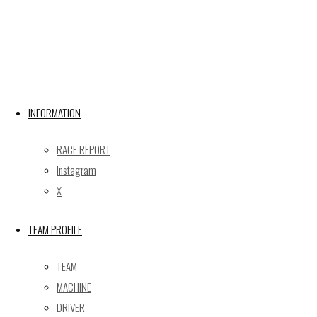
X
INFORMATION
Post calendar
2026年8月
RACE REPORT
月
火
水
木
金
土
日
Instagram
X
1
2
3
4
5
6
7
8
9
TEAM PROFILE
10
11
12
13
14
15
16
17
18
19
20
21
22
23
TEAM
24
25
26
27
28
29
30
MACHINE
31
DRIVER