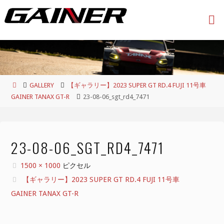
コ
ン
テ
ン
ツ
へ
ス
ホ
GALLERY
【ギャラリー】2023 SUPER GT RD.4 FUJI 11号車
キ
ー
GAINER TANAX GT-R
23-08-06_sgt_rd4_7471
ッ
ム
プ
23-08-06_SGT_RD4_7471
フ
1500 × 1000
ピクセル
ル
【ギャラリー】2023 SUPER GT RD.4 FUJI 11号車
サ
GAINER TANAX GT-R
イ
ズ