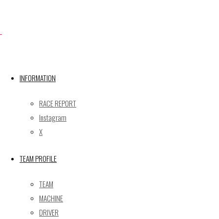
Facebook
X
INFORMATION
Post calendar
RACE REPORT
2026年8月
Instagram
月
火
水
木
金
土
日
X
1
2
TEAM PROFILE
3
4
5
6
7
8
9
10
11
12
13
14
15
16
TEAM
17
18
19
20
21
22
23
MACHINE
24
25
26
27
28
29
30
DRIVER