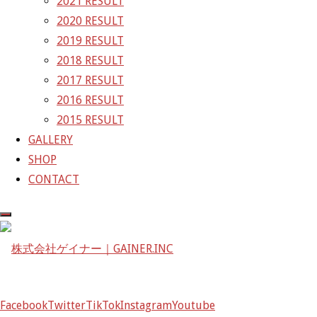
2021 RESULT
株式会社ゲイナー
2020 RESULT
〒601-1251
2019 RESULT
京都府京都市左京区八瀬花尻町198-1
2018 RESULT
TEL：075-744-3367
2017 RESULT
FAX：075-744-3368
2016 RESULT
mail@gainer.asia
2015 RESULT
GALLERY
SHOP
CONTACT
Facebook
Twitter
TikTok
Instagram
Youtube