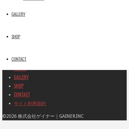
検
検
索
GALLERY
索
TOP
|
対
RACE REPORT
|
象:
TEAM
|
SHOP
MACHINE
|
DRIVER
|
CONTACT
RACE AMBASSADOR
|
RESULT
|
GALLERY
|
SHOP
|
CONTACT
|
サイト利用規約
|
ト
©2026 株式会社ゲイナー｜GAINER.INC
ッ