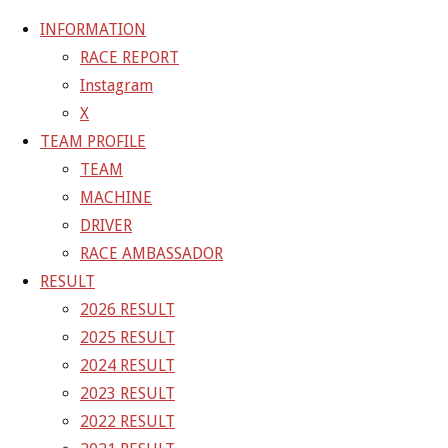
INFORMATION
RACE REPORT
Instagram
コ
X
ン
ホ
GALLERY
【ギャラリー】2023 SUPER GT RD.4 FUJI 11
TEAM PROFILE
テ
ー
号車 GAINER TANAX GT-R
23-08-05_sgt_rd4_4698
TEAM
ン
ム
MACHINE
ツ
23-08-05_sgt_rd4_4698
DRIVER
へ
RACE AMBASSADOR
ス
RESULT
フ
1500 × 1000
ピクセル
【ギャラリー】2023 SUPER GT
キ
2026 RESULT
ル
RD.4 FUJI 11号車 GAINER TANAX GT-R
ッ
2025 RESULT
サ
プ
2024 RESULT
イ
次の画像
2023 RESULT
ズ
GAINER Inc.
2022 RESULT