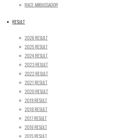
31
RACE AMBASSADOR
« 5月
RESULT
Recent posts
2026 RESULT
【レポート】2026 SUPER GT RD.4 FUJI 11号車 GAINER
2025 RESULT
TANAX Z
2024 RESULT
【ギャラリー】2026 SUPER GT RD.4 FUJI 11号車
2023 RESULT
GAINER TANAX Z
【レポート】2026 SUPER GT RD.2 FUJI 11号車 GAINER
2022 RESULT
TANAX Z
2021 RESULT
【ギャラリー】2026 SUPER GT RD.2 FUJI 11号車
2020 RESULT
GAINER TANAX Z
2019 RESULT
【レポート】2026 SUPER GT RD.1 OKAYAMA 11号車
2018 RESULT
GAINER TANAX Z
2017 RESULT
2016 RESULT
SEARCH
2015 RESULT