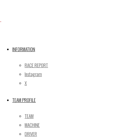
Facebook
INFORMATION
X
RACE REPORT
Instagram
Post calendar
X
2026年8月
月
火
水
木
金
土
日
TEAM PROFILE
1
2
TEAM
3
4
5
6
7
8
9
MACHINE
10
11
12
13
14
15
16
DRIVER
17
18
19
20
21
22
23