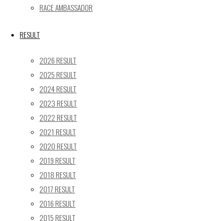
RACE AMBASSADOR
24
25
26
27
28
29
30
31
RESULT
« 5月
2026 RESULT
Recent posts
2025 RESULT
2024 RESULT
【レポート】2026 SUPER GT RD.4 FUJI 11号車 GAINER
2023 RESULT
TANAX Z
【ギャラリー】2026 SUPER GT RD.4 FUJI 11号車
2022 RESULT
GAINER TANAX Z
2021 RESULT
【レポート】2026 SUPER GT RD.2 FUJI 11号車 GAINER
2020 RESULT
TANAX Z
2019 RESULT
【ギャラリー】2026 SUPER GT RD.2 FUJI 11号車
2018 RESULT
GAINER TANAX Z
2017 RESULT
【レポート】2026 SUPER GT RD.1 OKAYAMA 11号車
2016 RESULT
GAINER TANAX Z
2015 RESULT