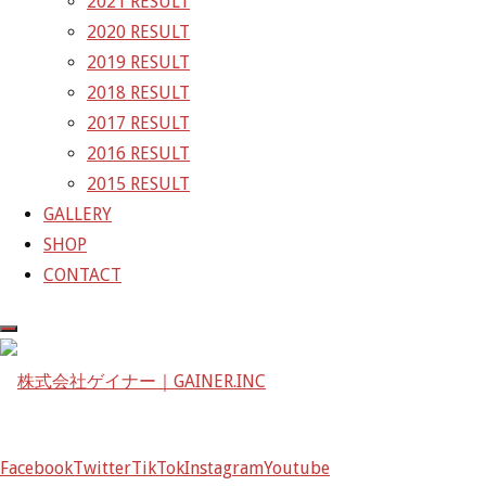
2021 RESULT
GAINER Inc.
2020 RESULT
2019 RESULT
株式会社ゲイナー
2018 RESULT
〒601-1251
2017 RESULT
京都府京都市左京区八瀬花尻町198-1
2016 RESULT
TEL：075-744-3367
2015 RESULT
FAX：075-744-3368
GALLERY
mail@gainer.asia
SHOP
CONTACT
Facebook
Twitter
TikTok
Instagram
Youtube