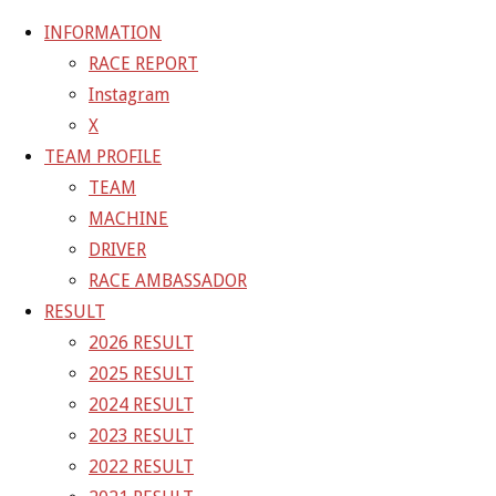
INFORMATION
RACE REPORT
Instagram
コ
X
ン
ホ
GALLERY
【ギャラリー】2023 SUPER GT RD.3
TEAM PROFILE
テ
ー
SUZUKA 11号車 GAINER TANAX GT-R
23-06-
TEAM
ン
ム
04_sgt_rd3_2213
MACHINE
ツ
DRIVER
へ
23-06-04_sgt_rd3_2213
RACE AMBASSADOR
ス
RESULT
キ
2026 RESULT
フ
1500 × 1000
ピクセル
【ギャラリー】2023 SUPER GT
ッ
2025 RESULT
ル
RD.3 SUZUKA 11号車 GAINER TANAX GT-R
プ
2024 RESULT
サ
2023 RESULT
イ
前の画像
2022 RESULT
ズ
次の画像