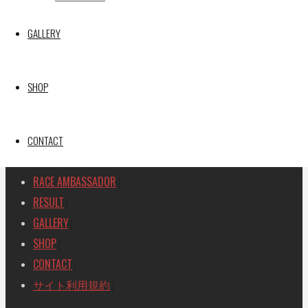
SEARCH
GALLERY
検
検
索
索
TOP
|
対
SHOP
RACE REPORT
|
象:
TEAM
|
MACHINE
CONTACT
|
DRIVER
|
RACE AMBASSADOR
|
RESULT
|
GALLERY
|
SHOP
|
CONTACT
|
サイト利用規約
|