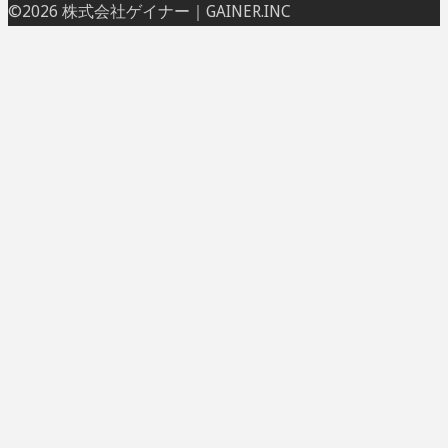
ト
©2026 株式会社ゲイナー｜GAINER.INC
ッ
プ
に
戻
る