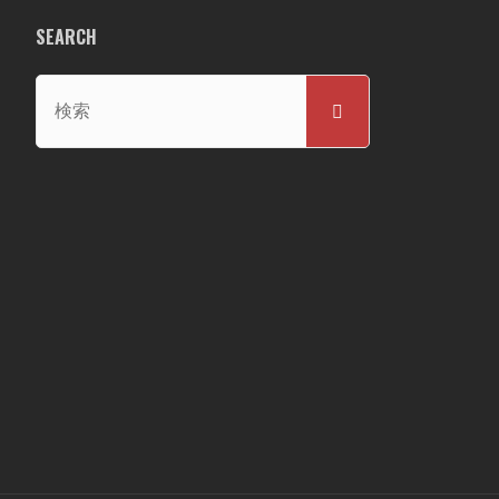
SEARCH
検
検
索
索
対
象: