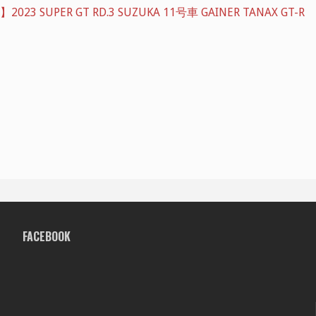
23 SUPER GT RD.3 SUZUKA 11号車 GAINER TANAX GT-R
FACEBOOK