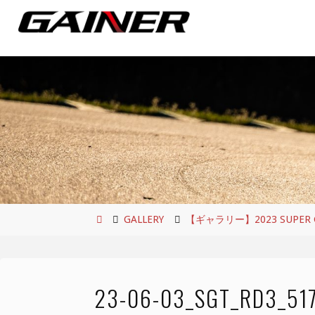
コ
ン
テ
ン
ツ
へ
ス
キ
ッ
プ
ホ
GALLERY
【ギャラリー】2023 SUPER GT 
ー
ム
23-06-03_SGT_RD3_51