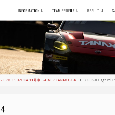
INFORMATION
TEAM PROFILE
RESULT
G
RD.3 SUZUKA 11号車 GAINER TANAX GT-R
23-06-03_sgt_rd3
74