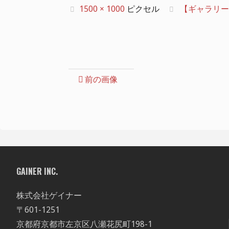
フ
1500 × 1000
ピクセル
【ギャラリー】20
ル
サ
イ
ズ
前の画像
GAINER INC.
株式会社ゲイナー
〒601-1251
京都府京都市左京区八瀬花尻町198-1