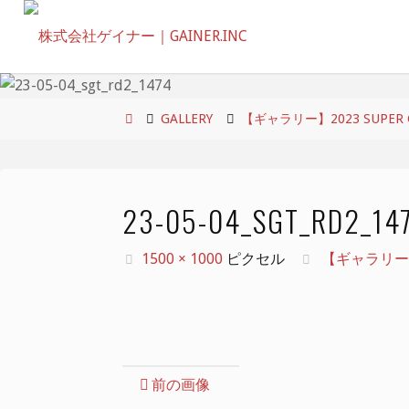
コ
ン
テ
ン
ツ
ホ
GALLERY
【ギャラリー】2023 SUPER GT 
へ
ー
ス
ム
キ
23-05-04_SGT_RD2_14
ッ
プ
フ
1500 × 1000
ピクセル
【ギャラリー】202
ル
サ
イ
ズ
前の画像