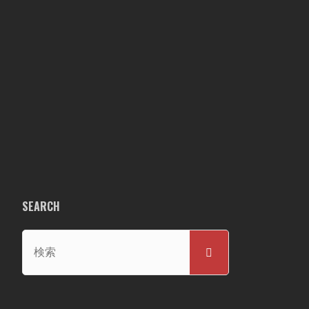
SEARCH
検
検
索
索
対
象: