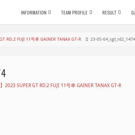
INFORMATION
TEAM PROFILE
RESULT
G
RD.2 FUJI 11号車 GAINER TANAX GT-R
23-05-04_sgt_rd2_147
74
3 SUPER GT RD.2 FUJI 11号車 GAINER TANAX GT-R