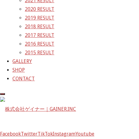
2021 RESULT
〒601-1251
2020 RESULT
京都府京都市左京区八瀬花尻町198-1
2019 RESULT
TEL：075-744-3367
2018 RESULT
FAX：075-744-3368
2017 RESULT
mail@gainer.asia
2016 RESULT
2015 RESULT
GALLERY
SHOP
CONTACT
Facebook
Twitter
TikTok
Instagram
Youtube
Facebook