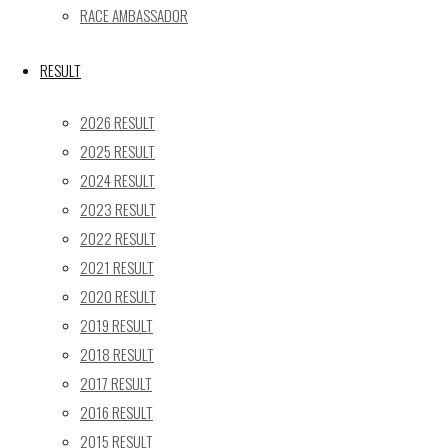
« 5月
RACE AMBASSADOR
Recent posts
RESULT
【レポート】2026 SUPER GT RD.4 FUJI 11号車 GAINER 
2026 RESULT
【ギャラリー】2026 SUPER GT RD.4 FUJI 11号車 GAINER
2025 RESULT
【レポート】2026 SUPER GT RD.2 FUJI 11号車 GAINER 
2024 RESULT
【ギャラリー】2026 SUPER GT RD.2 FUJI 11号車 GAINER
2023 RESULT
【レポート】2026 SUPER GT RD.1 OKAYAMA 11号車 GAI
2022 RESULT
SEARCH
2021 RESULT
検
2020 RESULT
検
索
2019 RESULT
索
TOP
|
対
2018 RESULT
RACE REPORT
|
象:
2017 RESULT
TEAM
|
2016 RESULT
MACHINE
|
2015 RESULT