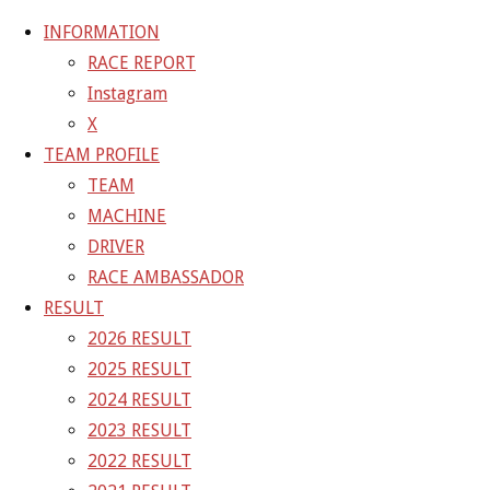
INFORMATION
RACE REPORT
Instagram
コ
X
ン
ホ
GALLERY
【ギャラリー】2023 SUPER GT RD.2
TEAM PROFILE
テ
ー
TEAM
ン
ム
23-05-03_sgt_rs2_5361
MACHINE
ツ
DRIVER
へ
RACE AMBASSADOR
フ
1500 × 1000
ピクセル
【ギャラリー】2023 SUP
ス
RESULT
ル
キ
2026 RESULT
サ
前の画像
ッ
2025 RESULT
イ
次の画像
プ
2024 RESULT
ズ
GAINER Inc.
2023 RESULT
2022 RESULT
株式会社ゲイナー