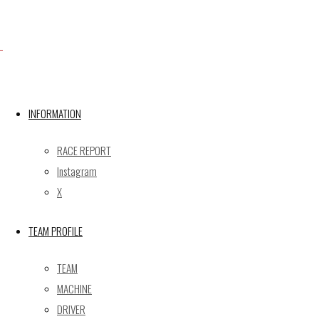
X
INFORMATION
Post calendar
2026年8月
RACE REPORT
月
火
水
木
金
土
日
Instagram
X
1
2
3
4
5
6
7
8
9
TEAM PROFILE
10
11
12
13
14
15
16
17
18
19
20
21
22
23
TEAM
24
25
26
27
28
29
30
MACHINE
31
DRIVER