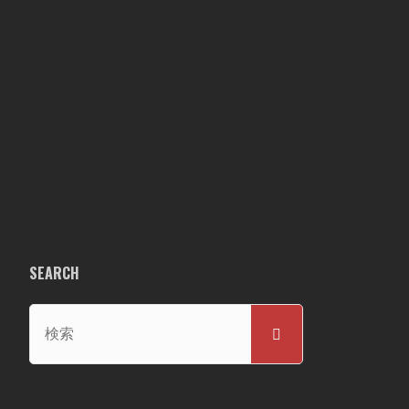
SEARCH
検
検
索
索
対
象: