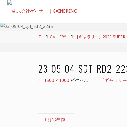
コ
ン
テ
ン
ツ
ホ
GALLERY
【ギャラリー】2023 SUPER GT 
へ
ー
ス
ム
キ
23-05-04_SGT_RD2_22
ッ
プ
フ
1500 × 1000
ピクセル
【ギャラリー】202
ル
サ
イ
ズ
前の画像