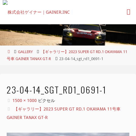
コ
ン
テ
ン
ツ
へ
ス
ホ
GALLERY
【ギャラリー】2023 SUPER GT RD.1 OKAYAMA 11
キ
ー
号車 GAINER TANAX GT-R
23-04-14_sgt_rd1_0691-1
ッ
ム
プ
23-04-14_SGT_RD1_0691-1
フ
1500 × 1000
ピクセル
ル
【ギャラリー】2023 SUPER GT RD.1 OKAYAMA 11号車
サ
GAINER TANAX GT-R
イ
ズ