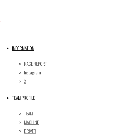
Facebook
X
INFORMATION
RACE REPORT
Post calendar
Instagram
2026年8月
X
月
火
水
木
金
土
日
TEAM PROFILE
1
2
3
4
5
6
7
8
9
TEAM
10
11
12
13
14
15
16
MACHINE
17
18
19
20
21
22
23
DRIVER