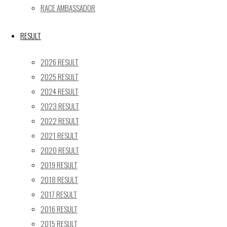
24
25
26
27
28
29
30
RACE AMBASSADOR
31
« 5月
RESULT
Recent posts
2026 RESULT
2025 RESULT
【レポート】2026 SUPER GT RD.4 FUJI 11号車 GAINER
2024 RESULT
TANAX Z
2023 RESULT
【ギャラリー】2026 SUPER GT RD.4 FUJI 11号車
GAINER TANAX Z
2022 RESULT
【レポート】2026 SUPER GT RD.2 FUJI 11号車 GAINER
2021 RESULT
TANAX Z
2020 RESULT
【ギャラリー】2026 SUPER GT RD.2 FUJI 11号車
2019 RESULT
GAINER TANAX Z
2018 RESULT
【レポート】2026 SUPER GT RD.1 OKAYAMA 11号車
2017 RESULT
GAINER TANAX Z
2016 RESULT
2015 RESULT