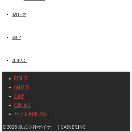
SEARCH
検
GALLERY
検
索
索
TOP
|
対
RACE REPORT
|
象:
SHOP
TEAM
|
MACHINE
|
CONTACT
DRIVER
|
RACE AMBASSADOR
|
RESULT
|
GALLERY
|
SHOP
|
CONTACT
|
サイト利用規約
|
ト
©2026 株式会社ゲイナー｜GAINER.INC