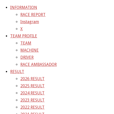
INFORMATION
RACE REPORT
Instagram
コ
X
ン
ホ
GALLERY
【ギャラリー】2023 SUPER GT RD.1
TEAM PROFILE
テ
ー
OKAYAMA 10号車 PONOS GAINER GT-R
23-04-
TEAM
ン
ム
15_sgt_rd1_3214
MACHINE
ツ
DRIVER
へ
23-04-15_sgt_rd1_3214
RACE AMBASSADOR
ス
RESULT
キ
2026 RESULT
フ
1500 × 1000
ピクセル
【ギャラリー】2023 SUPER GT
ッ
2025 RESULT
ル
RD.1 OKAYAMA 10号車 PONOS GAINER GT-R
プ
2024 RESULT
サ
2023 RESULT
イ
次の画像
2022 RESULT
ズ
GAINER Inc.