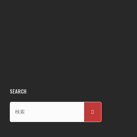
SEARCH
検
検
索
索
対
象: