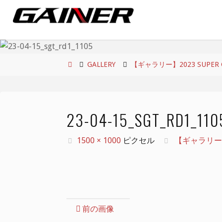
コ
ン
テ
ン
ツ
ホ
GALLERY
【ギャラリー】2023 SUPER GT
へ
ー
ス
ム
キ
23-04-15_SGT_RD1_110
ッ
プ
フ
1500 × 1000
ピクセル
【ギャラリー】20
ル
サ
イ
ズ
前の画像