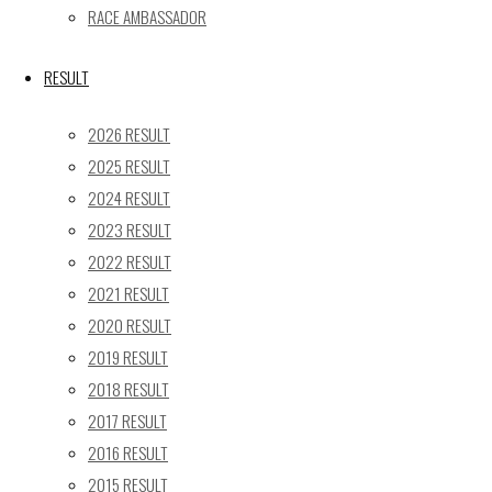
RACE AMBASSADOR
24
25
26
27
28
29
30
31
RESULT
« 5月
2026 RESULT
Recent posts
2025 RESULT
2024 RESULT
【レポート】2026 SUPER GT RD.4 FUJI 11号車 GAINER
2023 RESULT
TANAX Z
【ギャラリー】2026 SUPER GT RD.4 FUJI 11号車
2022 RESULT
GAINER TANAX Z
2021 RESULT
【レポート】2026 SUPER GT RD.2 FUJI 11号車 GAINER
2020 RESULT
TANAX Z
2019 RESULT
【ギャラリー】2026 SUPER GT RD.2 FUJI 11号車
2018 RESULT
GAINER TANAX Z
2017 RESULT
【レポート】2026 SUPER GT RD.1 OKAYAMA 11号車
2016 RESULT
GAINER TANAX Z
2015 RESULT