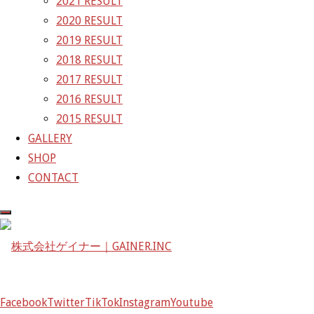
2021 RESULT
GAINER Inc.
2020 RESULT
2019 RESULT
株式会社ゲイナー
2018 RESULT
〒601-1251
2017 RESULT
京都府京都市左京区八瀬花尻町198-1
2016 RESULT
TEL：075-744-3367
2015 RESULT
FAX：075-744-3368
GALLERY
mail@gainer.asia
SHOP
CONTACT
Facebook
Twitter
TikTok
Instagram
Youtube