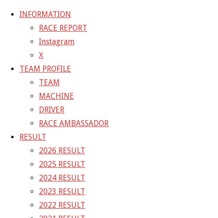
INFORMATION
RACE REPORT
Instagram
コ
X
ン
ホ
GALLERY
【ギャラリー】2022 SUPER GT RD.8
TEAM PROFILE
テ
ー
MOTEGI 11号車 GAINER TANAX GT-R
22-11-
TEAM
ン
ム
06_sgt_rd8_2418
MACHINE
ツ
DRIVER
へ
22-11-06_sgt_rd8_2418
RACE AMBASSADOR
ス
RESULT
キ
2026 RESULT
フ
1500 × 1000
ピクセル
【ギャラリー】2022 SUPER GT
ッ
2025 RESULT
ル
RD.8 MOTEGI 11号車 GAINER TANAX GT-R
プ
2024 RESULT
サ
2023 RESULT
イ
前の画像
2022 RESULT
ズ
次の画像