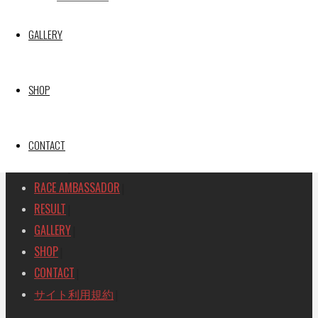
SEARCH
GALLERY
検
検
索
索
TOP
|
対
SHOP
RACE REPORT
|
象:
TEAM
|
MACHINE
CONTACT
|
DRIVER
|
RACE AMBASSADOR
|
RESULT
|
GALLERY
|
SHOP
|
CONTACT
|
サイト利用規約
|