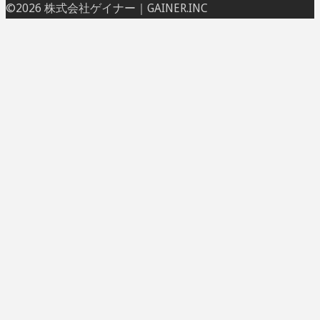
ト
©2026 株式会社ゲイナー｜GAINER.INC
ッ
プ
に
戻
る