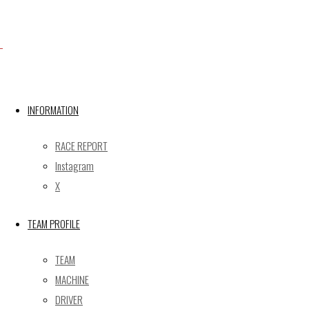
Facebook
INFORMATION
X
RACE REPORT
Instagram
Post calendar
X
2026年8月
月
火
水
木
金
土
日
TEAM PROFILE
1
2
TEAM
3
4
5
6
7
8
9
MACHINE
10
11
12
13
14
15
16
DRIVER
17
18
19
20
21
22
23