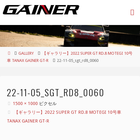
コ
ン
テ
ン
ツ
へ
ス
ホ
GALLERY
【ギャラリー】2022 SUPER GT RD.8 MOTEGI 10号
キ
ー
車 TANAX GAINER GT-R
22-11-05_sgt_rd8_0060
ッ
ム
プ
22-11-05_SGT_RD8_0060
フ
1500 × 1000
ピクセル
ル
【ギャラリー】2022 SUPER GT RD.8 MOTEGI 10号車
サ
TANAX GAINER GT-R
イ
ズ