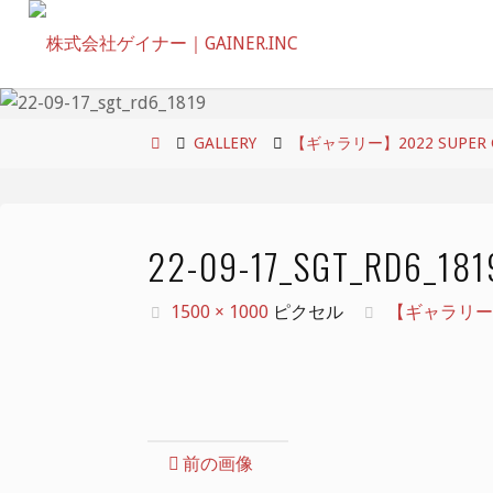
コ
ン
テ
ン
ツ
ホ
GALLERY
【ギャラリー】2022 SUPER GT
へ
ー
ス
ム
キ
22-09-17_SGT_RD6_181
ッ
プ
フ
1500 × 1000
ピクセル
【ギャラリー】20
ル
サ
イ
ズ
前の画像