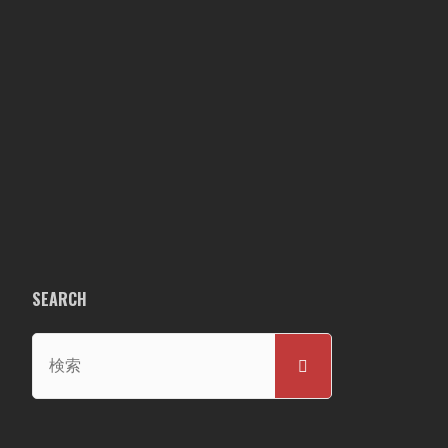
SEARCH
検
検
索
索
対
象: