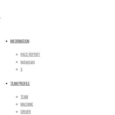
Facebook
X
INFORMATION
RACE REPORT
Post calendar
Instagram
2026年8月
X
月
火
水
木
金
土
日
TEAM PROFILE
1
2
3
4
5
6
7
8
9
TEAM
10
11
12
13
14
15
16
MACHINE
17
18
19
20
21
22
23
DRIVER