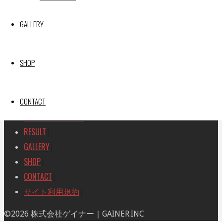
SEARCH
検
GALLERY
検
索
索
TOP
|
対
RACE REPORT
|
象:
SHOP
TEAM
|
MACHINE
|
CONTACT
DRIVER
|
RACE AMBASSADOR
|
RESULT
|
GALLERY
|
SHOP
|
CONTACT
|
サイト利用規約
|
ト
©2026 株式会社ゲイナー｜GAINER.INC