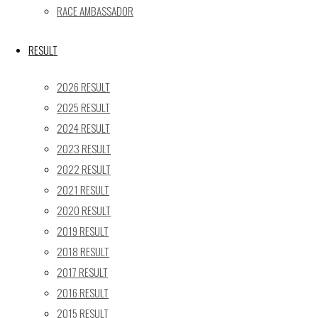
24
25
26
27
28
29
30
RACE AMBASSADOR
31
« 5月
RESULT
Recent posts
2026 RESULT
2025 RESULT
【レポート】2026 SUPER GT RD.4 FUJI 11号車 GAINER
2024 RESULT
TANAX Z
2023 RESULT
【ギャラリー】2026 SUPER GT RD.4 FUJI 11号車
GAINER TANAX Z
2022 RESULT
【レポート】2026 SUPER GT RD.2 FUJI 11号車 GAINER
2021 RESULT
TANAX Z
2020 RESULT
【ギャラリー】2026 SUPER GT RD.2 FUJI 11号車
2019 RESULT
GAINER TANAX Z
2018 RESULT
【レポート】2026 SUPER GT RD.1 OKAYAMA 11号車
2017 RESULT
GAINER TANAX Z
2016 RESULT
2015 RESULT