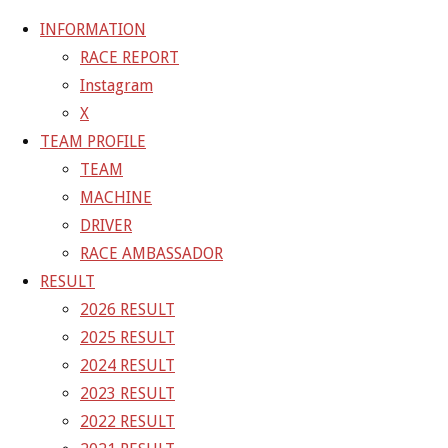
INFORMATION
RACE REPORT
Instagram
コ
X
ン
ホ
GALLERY
【ギャラリー】2022 SUPER GT RD.6 SUGO
TEAM PROFILE
テ
ー
11号車 GAINER TANAX GT-R
22-09-17_sgt_rd6_0272
TEAM
ン
ム
MACHINE
ツ
22-09-17_sgt_rd6_0272
DRIVER
へ
RACE AMBASSADOR
ス
RESULT
フ
1500 × 1000
ピクセル
【ギャラリー】2022 SUPER GT
キ
2026 RESULT
ル
RD.6 SUGO 11号車 GAINER TANAX GT-R
ッ
2025 RESULT
サ
プ
2024 RESULT
イ
前の画像
2023 RESULT
ズ
次の画像
2022 RESULT
GAINER Inc.