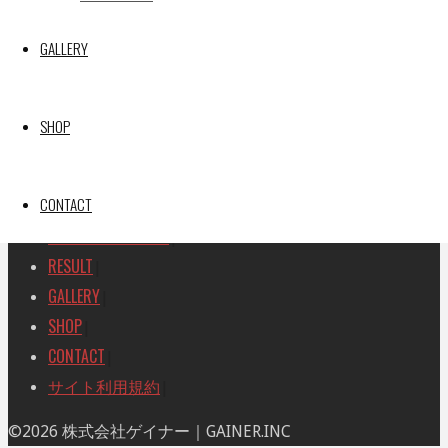
SEARCH
検
GALLERY
検
索
索
TOP
|
対
RACE REPORT
|
象:
SHOP
TEAM
|
MACHINE
|
CONTACT
DRIVER
|
RACE AMBASSADOR
|
RESULT
|
GALLERY
|
SHOP
|
CONTACT
|
サイト利用規約
|
ト
©2026 株式会社ゲイナー｜GAINER.INC