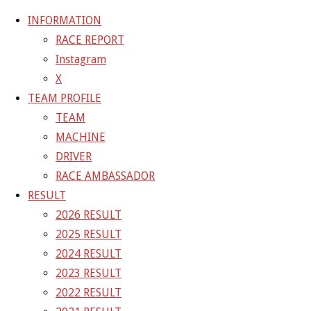
INFORMATION
RACE REPORT
Instagram
コ
X
ン
ホ
GALLERY
【ギャラリー】2022 SUPER GT RD.6 SUGO
TEAM PROFILE
テ
ー
11号車 GAINER TANAX GT-R
22-09-17_sgt_rd6_0254
TEAM
ン
ム
MACHINE
ツ
22-09-17_sgt_rd6_0254
DRIVER
へ
RACE AMBASSADOR
ス
RESULT
フ
1500 × 1000
ピクセル
【ギャラリー】2022 SUPER GT
キ
2026 RESULT
ル
RD.6 SUGO 11号車 GAINER TANAX GT-R
ッ
2025 RESULT
サ
プ
2024 RESULT
イ
前の画像
2023 RESULT
ズ
次の画像
2022 RESULT
GAINER Inc.