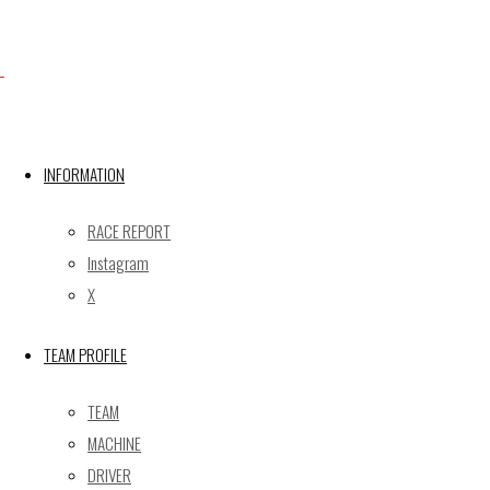
Facebook
X
INFORMATION
RACE REPORT
Post calendar
Instagram
2026年8月
X
月
火
水
木
金
土
日
TEAM PROFILE
1
2
3
4
5
6
7
8
9
TEAM
10
11
12
13
14
15
16
MACHINE
17
18
19
20
21
22
23
DRIVER