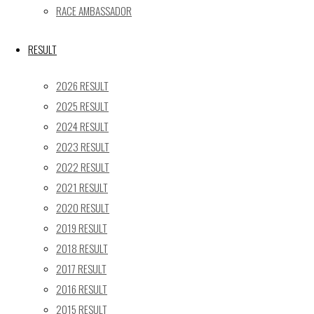
24
25
26
27
28
29
30
RACE AMBASSADOR
31
« 5月
RESULT
Recent posts
2026 RESULT
2025 RESULT
【レポート】2026 SUPER GT RD.4 FUJI 11号車 GAINER
2024 RESULT
TANAX Z
2023 RESULT
【ギャラリー】2026 SUPER GT RD.4 FUJI 11号車
GAINER TANAX Z
2022 RESULT
【レポート】2026 SUPER GT RD.2 FUJI 11号車 GAINER
2021 RESULT
TANAX Z
2020 RESULT
【ギャラリー】2026 SUPER GT RD.2 FUJI 11号車
2019 RESULT
GAINER TANAX Z
2018 RESULT
【レポート】2026 SUPER GT RD.1 OKAYAMA 11号車
2017 RESULT
GAINER TANAX Z
2016 RESULT
2015 RESULT