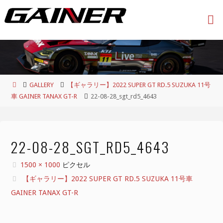
コ
ン
テ
ン
ツ
へ
ス
ホ
GALLERY
【ギャラリー】2022 SUPER GT RD.5 SUZUKA 11号
キ
ー
車 GAINER TANAX GT-R
22-08-28_sgt_rd5_4643
ッ
ム
プ
22-08-28_SGT_RD5_4643
フ
1500 × 1000
ピクセル
ル
【ギャラリー】2022 SUPER GT RD.5 SUZUKA 11号車
サ
GAINER TANAX GT-R
イ
ズ