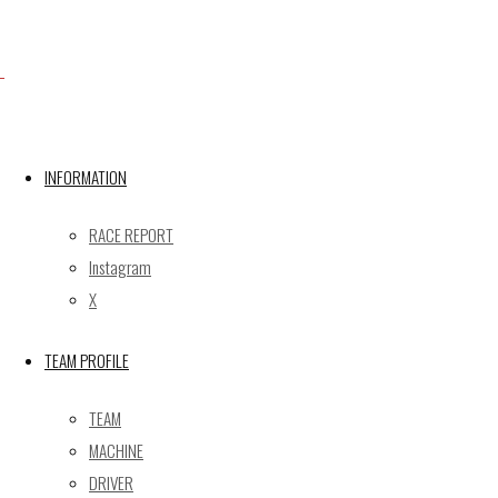
Facebook
X
INFORMATION
RACE REPORT
Post calendar
Instagram
2026年8月
X
月
火
水
木
金
土
日
TEAM PROFILE
1
2
3
4
5
6
7
8
9
TEAM
10
11
12
13
14
15
16
MACHINE
17
18
19
20
21
22
23
DRIVER