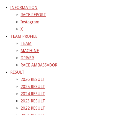
INFORMATION
RACE REPORT
Instagram
コ
X
ン
ホ
GALLERY
【ギャラリー】2022 SUPER GT RD.5
TEAM PROFILE
テ
ー
SUZUKA 11号車 GAINER TANAX GT-R
22-08-
TEAM
ン
ム
28_sgt_rd5_1402-1
MACHINE
ツ
DRIVER
へ
22-08-28_sgt_rd5_1402-1
RACE AMBASSADOR
ス
RESULT
キ
2026 RESULT
フ
1500 × 1000
ピクセル
【ギャラリー】2022 SUPER GT
ッ
2025 RESULT
ル
RD.5 SUZUKA 11号車 GAINER TANAX GT-R
プ
2024 RESULT
サ
2023 RESULT
イ
前の画像
2022 RESULT
ズ
GAINER Inc.