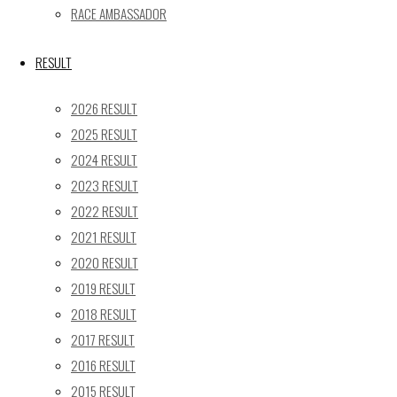
24
25
26
27
28
29
30
RACE AMBASSADOR
31
« 5月
RESULT
Recent posts
2026 RESULT
2025 RESULT
【レポート】2026 SUPER GT RD.4 FUJI 11号車 GAINER
2024 RESULT
TANAX Z
2023 RESULT
【ギャラリー】2026 SUPER GT RD.4 FUJI 11号車
GAINER TANAX Z
2022 RESULT
【レポート】2026 SUPER GT RD.2 FUJI 11号車 GAINER
2021 RESULT
TANAX Z
2020 RESULT
【ギャラリー】2026 SUPER GT RD.2 FUJI 11号車
2019 RESULT
GAINER TANAX Z
2018 RESULT
【レポート】2026 SUPER GT RD.1 OKAYAMA 11号車
2017 RESULT
GAINER TANAX Z
2016 RESULT
2015 RESULT