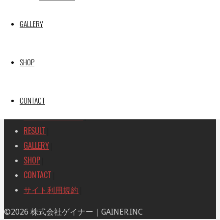
SEARCH
検
GALLERY
検
索
索
TOP
|
対
RACE REPORT
|
象:
SHOP
TEAM
|
MACHINE
|
CONTACT
DRIVER
|
RACE AMBASSADOR
|
RESULT
|
GALLERY
|
SHOP
|
CONTACT
|
サイト利用規約
|
ト
©2026 株式会社ゲイナー｜GAINER.INC