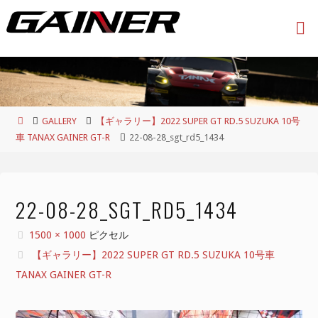
コ
ン
テ
ン
ツ
へ
ス
ホ
GALLERY
【ギャラリー】2022 SUPER GT RD.5 SUZUKA 10号
キ
ー
車 TANAX GAINER GT-R
22-08-28_sgt_rd5_1434
ッ
ム
プ
22-08-28_SGT_RD5_1434
フ
1500 × 1000
ピクセル
ル
【ギャラリー】2022 SUPER GT RD.5 SUZUKA 10号車
サ
TANAX GAINER GT-R
イ
ズ