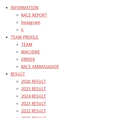
INFORMATION
RACE REPORT
Instagram
コ
X
ン
ホ
GALLERY
【ギャラリー】2022 SUPER GT RD.5
TEAM PROFILE
テ
ー
SUZUKA 10号車 TANAX GAINER GT-R
22-08-
TEAM
ン
ム
27_sgt_rd5_0941
MACHINE
ツ
DRIVER
へ
22-08-27_sgt_rd5_0941
RACE AMBASSADOR
ス
RESULT
キ
2026 RESULT
フ
1500 × 1000
ピクセル
【ギャラリー】2022 SUPER GT
ッ
2025 RESULT
ル
RD.5 SUZUKA 10号車 TANAX GAINER GT-R
プ
2024 RESULT
サ
2023 RESULT
イ
前の画像
2022 RESULT
ズ
次の画像