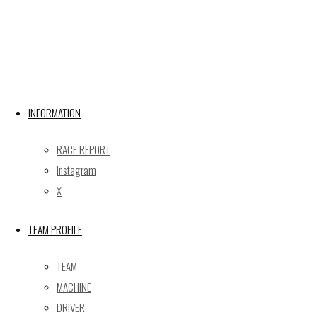
Facebook
INFORMATION
X
RACE REPORT
Instagram
Post calendar
X
2026年8月
月
火
水
木
金
土
日
TEAM PROFILE
1
2
TEAM
3
4
5
6
7
8
9
MACHINE
10
11
12
13
14
15
16
DRIVER
17
18
19
20
21
22
23