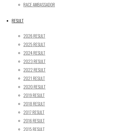
RACE AMBASSADOR
24
25
26
27
28
29
30
31
RESULT
« 5月
2026 RESULT
Recent posts
2025 RESULT
2024 RESULT
【レポート】2026 SUPER GT RD.4 FUJI 11号車 GAINER
2023 RESULT
TANAX Z
【ギャラリー】2026 SUPER GT RD.4 FUJI 11号車
2022 RESULT
GAINER TANAX Z
2021 RESULT
【レポート】2026 SUPER GT RD.2 FUJI 11号車 GAINER
2020 RESULT
TANAX Z
2019 RESULT
【ギャラリー】2026 SUPER GT RD.2 FUJI 11号車
2018 RESULT
GAINER TANAX Z
2017 RESULT
【レポート】2026 SUPER GT RD.1 OKAYAMA 11号車
2016 RESULT
GAINER TANAX Z
2015 RESULT