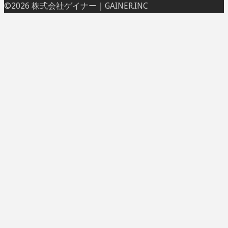
ト
©2026 株式会社ゲイナー｜GAINER.INC
ッ
プ
に
戻
る