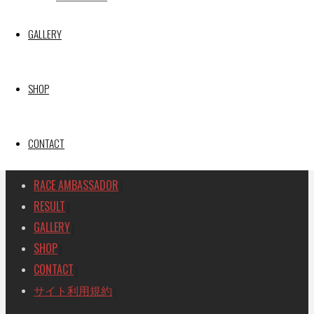
SEARCH
GALLERY
検
検
索
索
TOP
|
対
SHOP
RACE REPORT
|
象:
TEAM
|
MACHINE
CONTACT
|
DRIVER
|
RACE AMBASSADOR
|
RESULT
|
GALLERY
|
SHOP
|
CONTACT
|
サイト利用規約
|