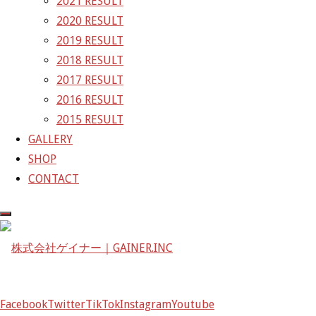
2021 RESULT
GAINER Inc.
2020 RESULT
2019 RESULT
株式会社ゲイナー
2018 RESULT
〒601-1251
2017 RESULT
京都府京都市左京区八瀬花尻町198-1
2016 RESULT
TEL：075-744-3367
2015 RESULT
FAX：075-744-3368
GALLERY
mail@gainer.asia
SHOP
CONTACT
Facebook
Twitter
TikTok
Instagram
Youtube