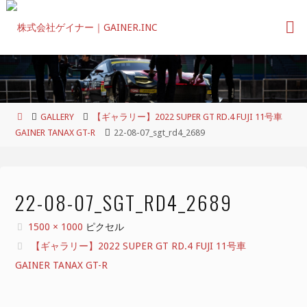
コ
ン
テ
ン
ツ
へ
ス
ホ
GALLERY
【ギャラリー】2022 SUPER GT RD.4 FUJI 11号車
キ
ー
GAINER TANAX GT-R
22-08-07_sgt_rd4_2689
ッ
ム
プ
22-08-07_SGT_RD4_2689
フ
1500 × 1000
ピクセル
ル
【ギャラリー】2022 SUPER GT RD.4 FUJI 11号車
サ
GAINER TANAX GT-R
イ
ズ