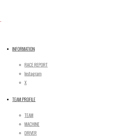
Facebook
X
INFORMATION
RACE REPORT
Post calendar
Instagram
2026年8月
X
月
火
水
木
金
土
日
TEAM PROFILE
1
2
3
4
5
6
7
8
9
TEAM
10
11
12
13
14
15
16
MACHINE
17
18
19
20
21
22
23
DRIVER