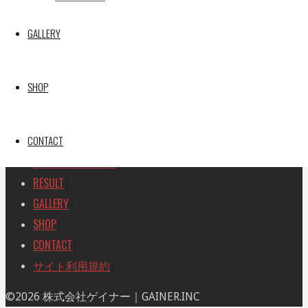
SEARCH
検
GALLERY
検
索
索
TOP
|
対
RACE REPORT
|
象:
SHOP
TEAM
|
MACHINE
|
CONTACT
DRIVER
|
RACE AMBASSADOR
|
RESULT
|
GALLERY
|
SHOP
|
CONTACT
|
サイト利用規約
|
ト
©2026 株式会社ゲイナー｜GAINER.INC