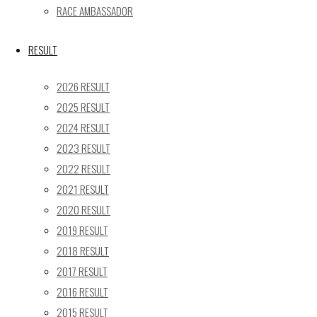
24
25
26
27
28
29
30
RACE AMBASSADOR
31
« 5月
RESULT
Recent posts
2026 RESULT
2025 RESULT
【レポート】2026 SUPER GT RD.4 FUJI 11号車 GAINER
2024 RESULT
TANAX Z
2023 RESULT
【ギャラリー】2026 SUPER GT RD.4 FUJI 11号車
GAINER TANAX Z
2022 RESULT
【レポート】2026 SUPER GT RD.2 FUJI 11号車 GAINER
2021 RESULT
TANAX Z
2020 RESULT
【ギャラリー】2026 SUPER GT RD.2 FUJI 11号車
2019 RESULT
GAINER TANAX Z
2018 RESULT
【レポート】2026 SUPER GT RD.1 OKAYAMA 11号車
2017 RESULT
GAINER TANAX Z
2016 RESULT
2015 RESULT