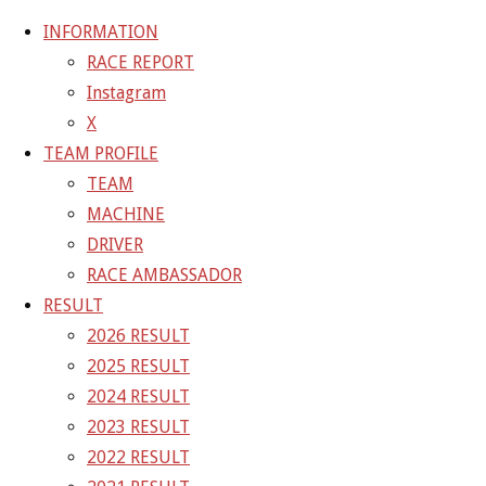
INFORMATION
RACE REPORT
Instagram
コ
X
ン
ホ
GALLERY
【ギャラリー】2022 SUPER GT RD.4 FUJI 11
TEAM PROFILE
テ
ー
号車 GAINER TANAX GT-R
22-08-07_sgt_rd4_2498
TEAM
ン
ム
MACHINE
ツ
22-08-07_sgt_rd4_2498
DRIVER
へ
RACE AMBASSADOR
ス
RESULT
フ
1500 × 1000
ピクセル
【ギャラリー】2022 SUPER GT
キ
2026 RESULT
ル
RD.4 FUJI 11号車 GAINER TANAX GT-R
ッ
2025 RESULT
サ
プ
2024 RESULT
イ
前の画像
2023 RESULT
ズ
次の画像
2022 RESULT
GAINER Inc.