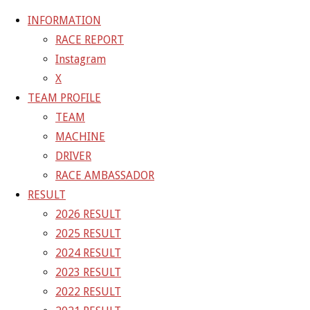
INFORMATION
RACE REPORT
Instagram
コ
X
ン
ホ
GALLERY
【ギャラリー】2022 SUPER GT RD.4 FUJI 10
TEAM PROFILE
テ
ー
号車 TANAX GAINER GT-R
22-08-07_sgt_rd4_3917
TEAM
ン
ム
MACHINE
ツ
22-08-07_sgt_rd4_3917
DRIVER
へ
RACE AMBASSADOR
ス
RESULT
フ
1500 × 1000
ピクセル
【ギャラリー】2022 SUPER GT
キ
2026 RESULT
ル
RD.4 FUJI 10号車 TANAX GAINER GT-R
ッ
2025 RESULT
サ
プ
2024 RESULT
イ
前の画像
2023 RESULT
ズ
次の画像
2022 RESULT
GAINER Inc.