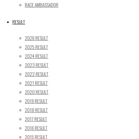
24
25
26
27
28
29
30
RACE AMBASSADOR
31
« 5月
RESULT
Recent posts
2026 RESULT
2025 RESULT
【レポート】2026 SUPER GT RD.4 FUJI 11号車 GAINER
2024 RESULT
TANAX Z
2023 RESULT
【ギャラリー】2026 SUPER GT RD.4 FUJI 11号車
GAINER TANAX Z
2022 RESULT
【レポート】2026 SUPER GT RD.2 FUJI 11号車 GAINER
2021 RESULT
TANAX Z
2020 RESULT
【ギャラリー】2026 SUPER GT RD.2 FUJI 11号車
2019 RESULT
GAINER TANAX Z
2018 RESULT
【レポート】2026 SUPER GT RD.1 OKAYAMA 11号車
2017 RESULT
GAINER TANAX Z
2016 RESULT
2015 RESULT