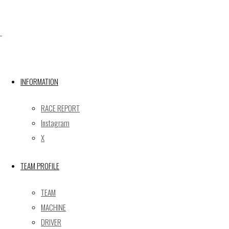
Facebook
X
INFORMATION
RACE REPORT
Post calendar
Instagram
2026年8月
X
月
火
水
木
金
土
日
TEAM PROFILE
1
2
3
4
5
6
7
8
9
TEAM
10
11
12
13
14
15
16
MACHINE
17
18
19
20
21
22
23
DRIVER