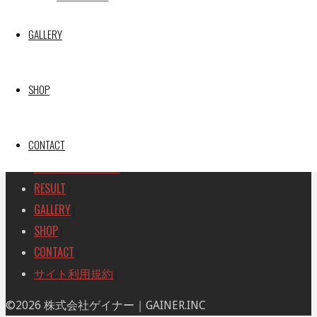
SEARCH
検
GALLERY
検
索
索
TOP
|
対
RACE REPORT
|
象:
SHOP
TEAM
|
MACHINE
|
CONTACT
DRIVER
|
RACE AMBASSADOR
|
RESULT
|
GALLERY
|
SHOP
|
CONTACT
|
サイト利用規約
|
ト
©2026 株式会社ゲイナー｜GAINER.INC