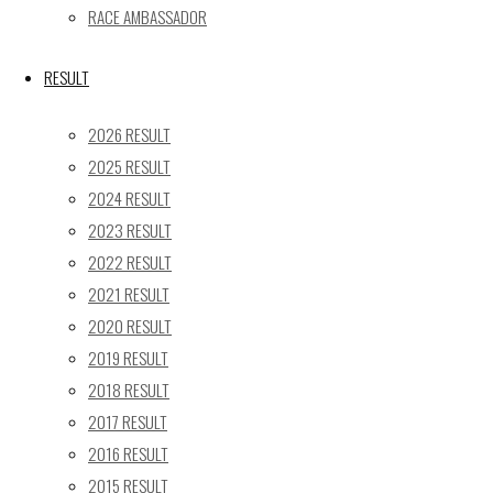
24
25
26
27
28
29
30
RACE AMBASSADOR
31
« 5月
RESULT
Recent posts
2026 RESULT
2025 RESULT
【レポート】2026 SUPER GT RD.4 FUJI 11号車 GAINER
2024 RESULT
TANAX Z
2023 RESULT
【ギャラリー】2026 SUPER GT RD.4 FUJI 11号車
GAINER TANAX Z
2022 RESULT
【レポート】2026 SUPER GT RD.2 FUJI 11号車 GAINER
2021 RESULT
TANAX Z
2020 RESULT
【ギャラリー】2026 SUPER GT RD.2 FUJI 11号車
2019 RESULT
GAINER TANAX Z
2018 RESULT
【レポート】2026 SUPER GT RD.1 OKAYAMA 11号車
2017 RESULT
GAINER TANAX Z
2016 RESULT
2015 RESULT