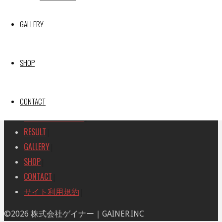
SEARCH
検
GALLERY
検
索
索
TOP
|
対
RACE REPORT
|
象:
SHOP
TEAM
|
MACHINE
|
CONTACT
DRIVER
|
RACE AMBASSADOR
|
RESULT
|
GALLERY
|
SHOP
|
CONTACT
|
サイト利用規約
|
ト
©2026 株式会社ゲイナー｜GAINER.INC