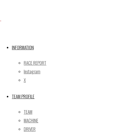
Facebook
X
INFORMATION
RACE REPORT
Post calendar
Instagram
2026年8月
X
月
火
水
木
金
土
日
TEAM PROFILE
1
2
3
4
5
6
7
8
9
TEAM
10
11
12
13
14
15
16
MACHINE
17
18
19
20
21
22
23
DRIVER