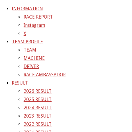
INFORMATION
RACE REPORT
Instagram
コ
X
ン
ホ
GALLERY
【ギャラリー】2022 SUPER GT RD.2 FUJI 10
TEAM PROFILE
テ
ー
号車 TANAX GAINER GT-R
22-05-04_sgt_rd2_5209-1
TEAM
ン
ム
MACHINE
ツ
22-05-04_sgt_rd2_5209-1
DRIVER
へ
RACE AMBASSADOR
ス
RESULT
フ
1500 × 1000
ピクセル
【ギャラリー】2022 SUPER GT
キ
2026 RESULT
ル
RD.2 FUJI 10号車 TANAX GAINER GT-R
ッ
2025 RESULT
サ
プ
2024 RESULT
イ
前の画像
2023 RESULT
ズ
次の画像
2022 RESULT
GAINER Inc.