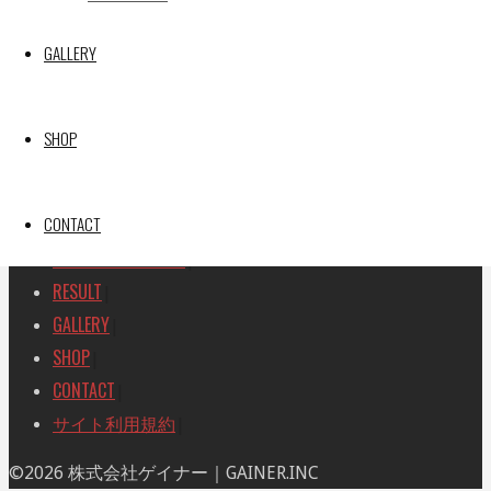
SEARCH
検
GALLERY
検
索
索
TOP
|
対
RACE REPORT
|
象:
SHOP
TEAM
|
MACHINE
|
CONTACT
DRIVER
|
RACE AMBASSADOR
|
RESULT
|
GALLERY
|
SHOP
|
CONTACT
|
サイト利用規約
|
ト
©2026 株式会社ゲイナー｜GAINER.INC