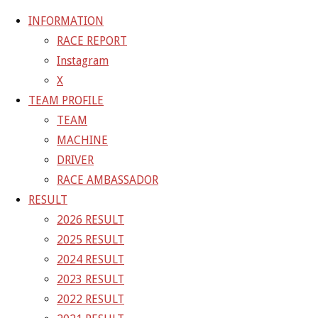
INFORMATION
RACE REPORT
Instagram
コ
X
ン
ホ
GALLERY
【ギャラリー】2022 SUPER GT RD.2 FUJI 10
TEAM PROFILE
テ
ー
号車 TANAX GAINER GT-R
22-05-04_sgt_rd2_4945
TEAM
ン
ム
MACHINE
ツ
22-05-04_sgt_rd2_4945
DRIVER
へ
RACE AMBASSADOR
ス
RESULT
フ
1500 × 1000
ピクセル
【ギャラリー】2022 SUPER GT
キ
2026 RESULT
ル
RD.2 FUJI 10号車 TANAX GAINER GT-R
ッ
2025 RESULT
サ
プ
2024 RESULT
イ
前の画像
2023 RESULT
ズ
次の画像
2022 RESULT
GAINER Inc.