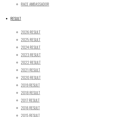
24
25
26
27
28
29
30
RACE AMBASSADOR
31
« 5月
RESULT
Recent posts
2026 RESULT
2025 RESULT
【レポート】2026 SUPER GT RD.4 FUJI 11号車 GAINER
2024 RESULT
TANAX Z
2023 RESULT
【ギャラリー】2026 SUPER GT RD.4 FUJI 11号車
GAINER TANAX Z
2022 RESULT
【レポート】2026 SUPER GT RD.2 FUJI 11号車 GAINER
2021 RESULT
TANAX Z
2020 RESULT
【ギャラリー】2026 SUPER GT RD.2 FUJI 11号車
2019 RESULT
GAINER TANAX Z
2018 RESULT
【レポート】2026 SUPER GT RD.1 OKAYAMA 11号車
2017 RESULT
GAINER TANAX Z
2016 RESULT
2015 RESULT