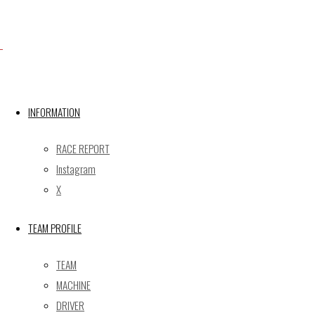
Facebook
X
INFORMATION
RACE REPORT
Post calendar
Instagram
2026年8月
X
月
火
水
木
金
土
日
TEAM PROFILE
1
2
3
4
5
6
7
8
9
TEAM
10
11
12
13
14
15
16
MACHINE
17
18
19
20
21
22
23
DRIVER