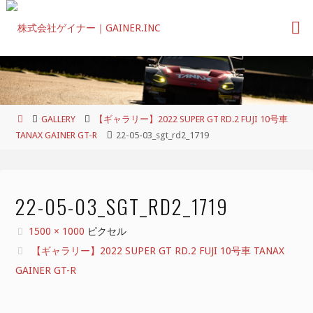
コ
ン
テ
ン
ツ
へ
ス
ホ
GALLERY
【ギャラリー】2022 SUPER GT RD.2 FUJI 10号車
キ
ー
TANAX GAINER GT-R
22-05-03_sgt_rd2_1719
ッ
ム
プ
22-05-03_SGT_RD2_1719
フ
1500 × 1000
ピクセル
ル
【ギャラリー】2022 SUPER GT RD.2 FUJI 10号車 TANAX
サ
GAINER GT-R
イ
ズ