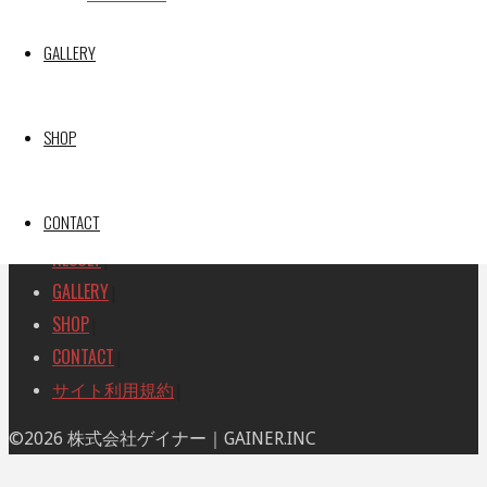
検
検
索
GALLERY
索
TOP
|
対
RACE REPORT
|
象:
TEAM
|
SHOP
MACHINE
|
DRIVER
|
CONTACT
RACE AMBASSADOR
|
RESULT
|
GALLERY
|
SHOP
|
CONTACT
|
サイト利用規約
|
ト
©2026 株式会社ゲイナー｜GAINER.INC
ッ