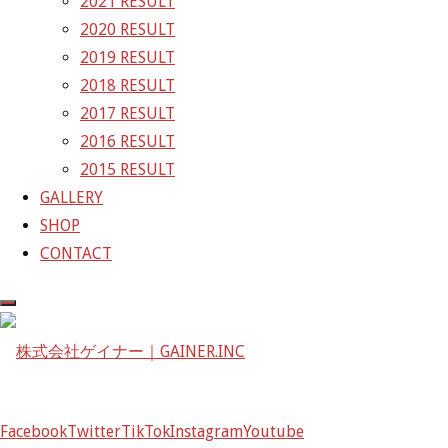
2021 RESULT
株式会社ゲイナー
2020 RESULT
〒601-1251
2019 RESULT
京都府京都市左京区八瀬花尻町198-1
2018 RESULT
TEL：075-744-3367
2017 RESULT
FAX：075-744-3368
2016 RESULT
mail@gainer.asia
2015 RESULT
GALLERY
SHOP
CONTACT
Facebook
Twitter
TikTok
Instagram
Youtube