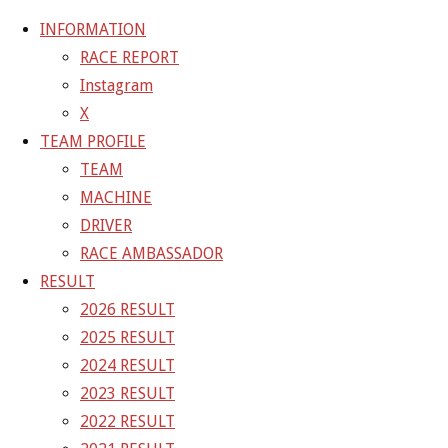
INFORMATION
RACE REPORT
Instagram
コ
X
ン
ホ
GALLERY
【ギャラリー】2022 SUPER GT RD.2 FUJI 10
TEAM PROFILE
テ
ー
号車 TANAX GAINER GT-R
22-05-02_sgt_rd2_0219-1
TEAM
ン
ム
MACHINE
ツ
22-05-02_sgt_rd2_0219-1
DRIVER
へ
RACE AMBASSADOR
ス
RESULT
フ
1500 × 1000
ピクセル
【ギャラリー】2022 SUPER GT
キ
2026 RESULT
ル
RD.2 FUJI 10号車 TANAX GAINER GT-R
ッ
2025 RESULT
サ
プ
2024 RESULT
イ
次の画像
2023 RESULT
ズ
GAINER Inc.
2022 RESULT