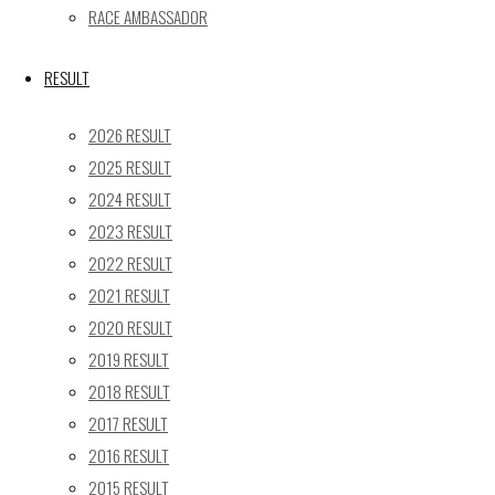
31
RACE AMBASSADOR
« 5月
RESULT
Recent posts
2026 RESULT
【レポート】2026 SUPER GT RD.4 FUJI 11号車 GAINER
2025 RESULT
TANAX Z
2024 RESULT
【ギャラリー】2026 SUPER GT RD.4 FUJI 11号車
2023 RESULT
GAINER TANAX Z
【レポート】2026 SUPER GT RD.2 FUJI 11号車 GAINER
2022 RESULT
TANAX Z
2021 RESULT
【ギャラリー】2026 SUPER GT RD.2 FUJI 11号車
2020 RESULT
GAINER TANAX Z
2019 RESULT
【レポート】2026 SUPER GT RD.1 OKAYAMA 11号車
2018 RESULT
GAINER TANAX Z
2017 RESULT
2016 RESULT
SEARCH
2015 RESULT