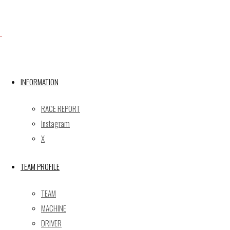
Facebook
X
INFORMATION
Post calendar
RACE REPORT
2026年8月
Instagram
月
火
水
木
金
土
日
X
1
2
TEAM PROFILE
3
4
5
6
7
8
9
10
11
12
13
14
15
16
TEAM
17
18
19
20
21
22
23
MACHINE
24
25
26
27
28
29
30
DRIVER