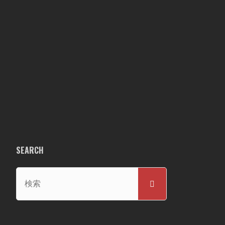
SEARCH
検
検
索
索
対
象: