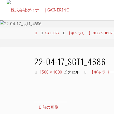
コ
ン
テ
ン
ツ
ホ
GALLERY
【ギャラリー】2022 SUPER GT 
へ
ー
ス
ム
キ
22-04-17_SGT1_4686
ッ
プ
フ
1500 × 1000
ピクセル
【ギャラリー】20
ル
サ
イ
ズ
前の画像