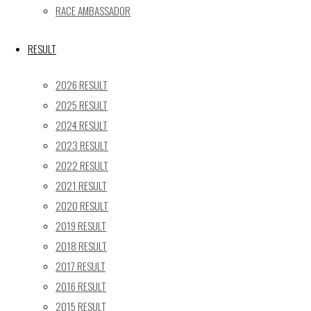
« 5月
RACE AMBASSADOR
Recent posts
RESULT
【レポート】2026 SUPER GT RD.4 FUJI 11号車 GAINER 
2026 RESULT
【ギャラリー】2026 SUPER GT RD.4 FUJI 11号車 GAINER
2025 RESULT
【レポート】2026 SUPER GT RD.2 FUJI 11号車 GAINER 
2024 RESULT
【ギャラリー】2026 SUPER GT RD.2 FUJI 11号車 GAINER
2023 RESULT
【レポート】2026 SUPER GT RD.1 OKAYAMA 11号車 GAI
2022 RESULT
SEARCH
2021 RESULT
検
2020 RESULT
検
索
2019 RESULT
索
TOP
|
対
2018 RESULT
RACE REPORT
|
象:
2017 RESULT
TEAM
|
2016 RESULT
MACHINE
|
2015 RESULT