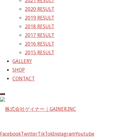
2021 RESULT
〒601-1251
2020 RESULT
京都府京都市左京区八瀬花尻町198-1
2019 RESULT
TEL：075-744-3367
2018 RESULT
FAX：075-744-3368
2017 RESULT
mail@gainer.asia
2016 RESULT
2015 RESULT
GALLERY
SHOP
CONTACT
Facebook
Twitter
TikTok
Instagram
Youtube
Facebook