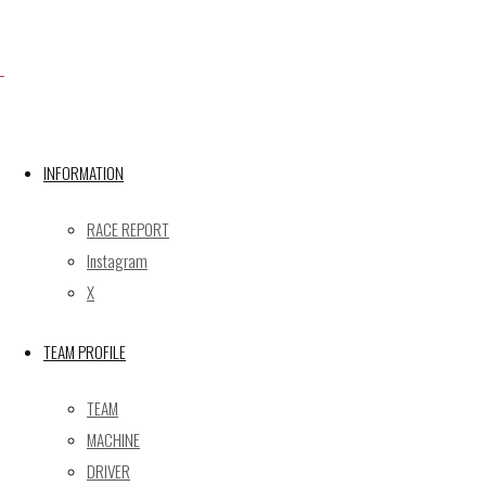
X
INFORMATION
Post calendar
2026年8月
RACE REPORT
月
火
水
木
金
土
日
Instagram
X
1
2
3
4
5
6
7
8
9
TEAM PROFILE
10
11
12
13
14
15
16
17
18
19
20
21
22
23
TEAM
24
25
26
27
28
29
30
MACHINE
31
DRIVER