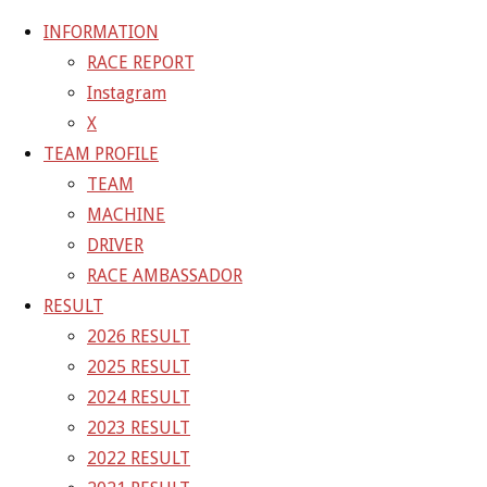
INFORMATION
RACE REPORT
Instagram
コ
X
ン
ホ
GALLERY
【ギャラリー】2022 SUPER GT RD.
TEAM PROFILE
テ
ー
TEAM
ン
ム
22-04-17_sgt1_4181
MACHINE
ツ
DRIVER
へ
RACE AMBASSADOR
フ
1500 × 1000
ピクセル
【ギャラリー】2022 SUP
ス
RESULT
ル
キ
2026 RESULT
サ
前の画像
ッ
2025 RESULT
イ
次の画像
プ
2024 RESULT
ズ
GAINER Inc.
2023 RESULT
2022 RESULT
株式会社ゲイナー