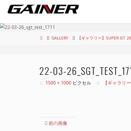
コ
ン
テ
ン
ツ
ホ
GALLERY
【ギャラリー】SUPER GT 2
へ
ー
ス
ム
キ
22-03-26_SGT_TEST_17
ッ
プ
フ
1500 × 1000
ピクセル
【ギャラリー】
ル
サ
イ
ズ
前の画像