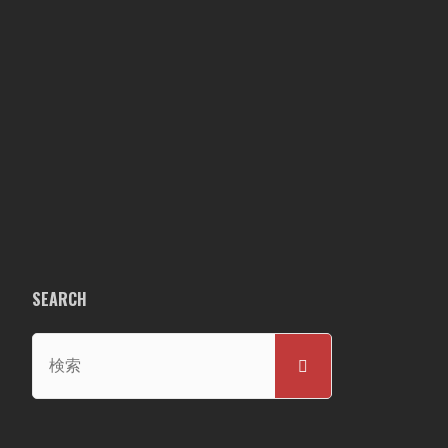
SEARCH
検
検
索
索
対
象: