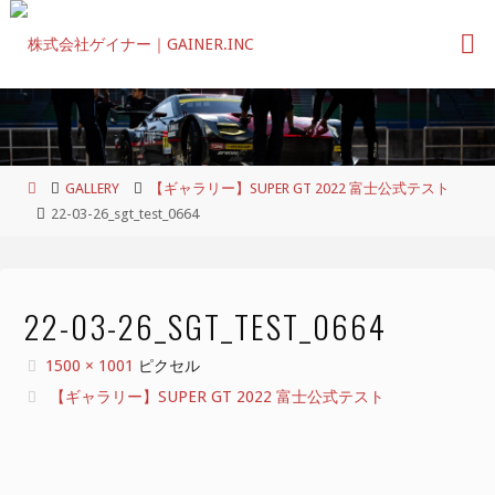
コ
ン
テ
ン
ツ
へ
ス
ホ
GALLERY
【ギャラリー】SUPER GT 2022 富士公式テスト
キ
ー
22-03-26_sgt_test_0664
ッ
ム
プ
22-03-26_SGT_TEST_0664
フ
1500 × 1001
ピクセル
ル
【ギャラリー】SUPER GT 2022 富士公式テスト
サ
イ
ズ