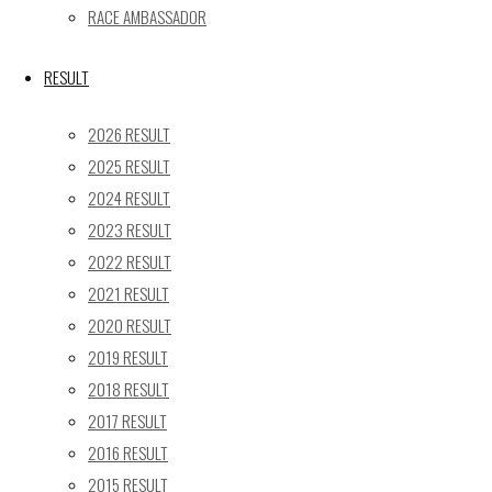
24
25
26
27
28
29
30
RACE AMBASSADOR
31
« 5月
RESULT
Recent posts
2026 RESULT
2025 RESULT
【ギャラリー】2026 SUPER GT RD.4 FUJI 11号車
2024 RESULT
GAINER TANAX Z
2023 RESULT
【レポート】2026 SUPER GT RD.2 FUJI 11号車 GAINER
TANAX Z
2022 RESULT
【ギャラリー】2026 SUPER GT RD.2 FUJI 11号車
2021 RESULT
GAINER TANAX Z
2020 RESULT
【レポート】2026 SUPER GT RD.1 OKAYAMA 11号車
2019 RESULT
GAINER TANAX Z
2018 RESULT
【ギャラリー】2026 SUPER GT RD.1 OKAYAMA 11号車
2017 RESULT
GAINER TANAX Z
2016 RESULT
2015 RESULT