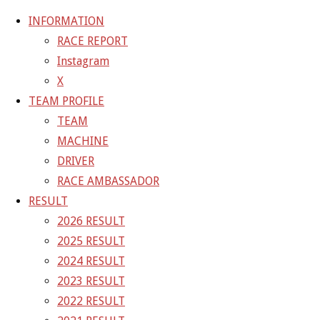
INFORMATION
RACE REPORT
Instagram
コ
X
ン
ホ
GALLERY
【ギャラリー】SUPER GT 2022 岡山公式テ
TEAM PROFILE
テ
ー
スト
22-03-12_sgt_test_0018
TEAM
ン
ム
MACHINE
ツ
22-03-12_sgt_test_0018
DRIVER
へ
RACE AMBASSADOR
ス
RESULT
フ
1500 × 1000
ピクセル
【ギャラリー】SUPER GT 2022
キ
2026 RESULT
ル
岡山公式テスト
ッ
2025 RESULT
サ
プ
2024 RESULT
イ
前の画像
2023 RESULT
ズ
次の画像
2022 RESULT
GAINER Inc.