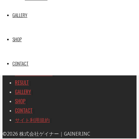
SEARCH
検
GALLERY
検
索
索
TOP
|
対
RACE REPORT
|
象:
SHOP
TEAM
|
MACHINE
|
CONTACT
DRIVER
|
RACE AMBASSADOR
|
RESULT
|
GALLERY
|
SHOP
|
CONTACT
|
サイト利用規約
|
ト
©2026 株式会社ゲイナー｜GAINER.INC