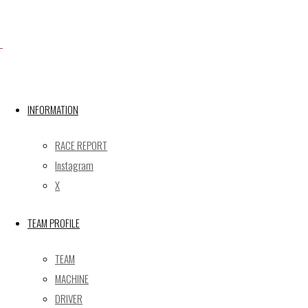
Facebook
X
INFORMATION
RACE REPORT
Post calendar
Instagram
2026年8月
X
月
火
水
木
金
土
日
TEAM PROFILE
1
2
3
4
5
6
7
8
9
TEAM
10
11
12
13
14
15
16
MACHINE
17
18
19
20
21
22
23
DRIVER