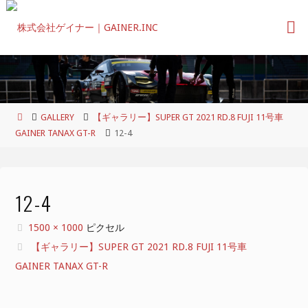
コ
ン
テ
ン
ツ
へ
ス
ホ
GALLERY
【ギャラリー】SUPER GT 2021 RD.8 FUJI 11号車
キ
ー
GAINER TANAX GT-R
12-4
ッ
ム
プ
12-4
フ
1500 × 1000
ピクセル
ル
【ギャラリー】SUPER GT 2021 RD.8 FUJI 11号車
サ
GAINER TANAX GT-R
イ
ズ