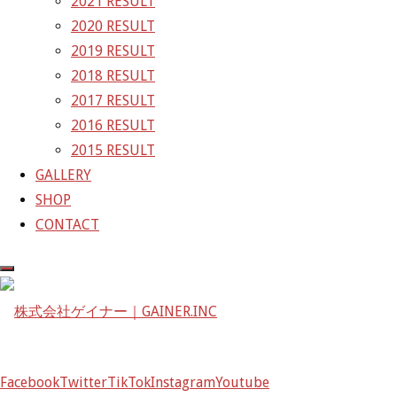
2021 RESULT
〒601-1251
2020 RESULT
京都府京都市左京区八瀬花尻町198-1
2019 RESULT
TEL：075-744-3367
2018 RESULT
FAX：075-744-3368
2017 RESULT
mail@gainer.asia
2016 RESULT
2015 RESULT
GALLERY
SHOP
CONTACT
Facebook
Twitter
TikTok
Instagram
Youtube
Facebook