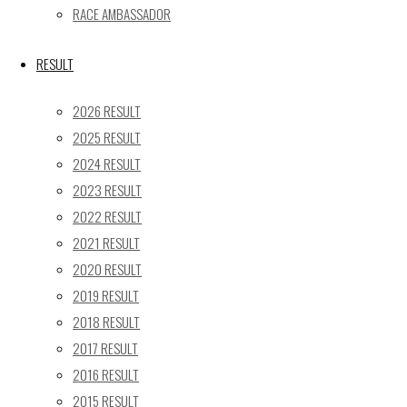
« 5月
RACE AMBASSADOR
Recent posts
RESULT
【レポート】2026 SUPER GT RD.4 FUJI 11号車 GAINER 
2026 RESULT
【ギャラリー】2026 SUPER GT RD.4 FUJI 11号車 GAINER
2025 RESULT
【レポート】2026 SUPER GT RD.2 FUJI 11号車 GAINER 
2024 RESULT
【ギャラリー】2026 SUPER GT RD.2 FUJI 11号車 GAINER
2023 RESULT
【レポート】2026 SUPER GT RD.1 OKAYAMA 11号車 GAI
2022 RESULT
SEARCH
2021 RESULT
検
2020 RESULT
検
索
2019 RESULT
索
TOP
|
対
2018 RESULT
RACE REPORT
|
象:
2017 RESULT
TEAM
|
2016 RESULT
MACHINE
|
2015 RESULT