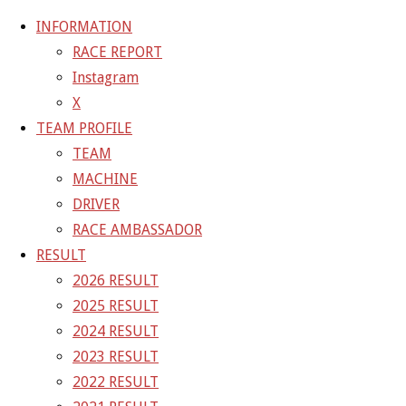
INFORMATION
RACE REPORT
Instagram
コ
X
ン
ホ
GALLERY
【ギャラリー】SUPER GT 2021 RD.8
TEAM PROFILE
テ
ー
TEAM
ン
ム
05-6
MACHINE
ツ
DRIVER
へ
RACE AMBASSADOR
フ
1500 × 1001
ピクセル
【ギャラリー】SUPER GT
ス
RESULT
ル
キ
2026 RESULT
サ
前の画像
ッ
2025 RESULT
イ
次の画像
プ
2024 RESULT
ズ
GAINER Inc.
2023 RESULT
2022 RESULT
株式会社ゲイナー