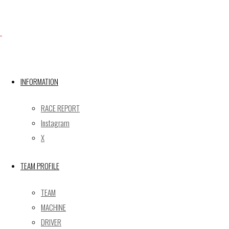
X
INFORMATION
Post calendar
2026年8月
RACE REPORT
月
火
水
木
金
土
日
Instagram
X
1
2
3
4
5
6
7
8
9
TEAM PROFILE
10
11
12
13
14
15
16
17
18
19
20
21
22
23
TEAM
24
25
26
27
28
29
30
MACHINE
31
DRIVER