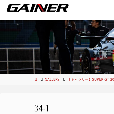
コ
ン
テ
ン
ツ
へ
ス
キ
ッ
プ
ホ
GALLERY
【ギャラリー】SUPER GT 2021 
ー
ム
34-1