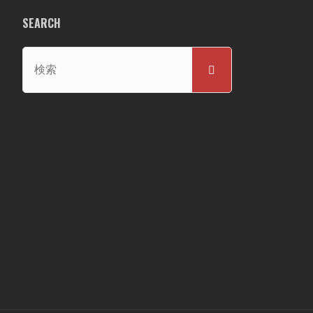
SEARCH
検
検
索
索
対
象: