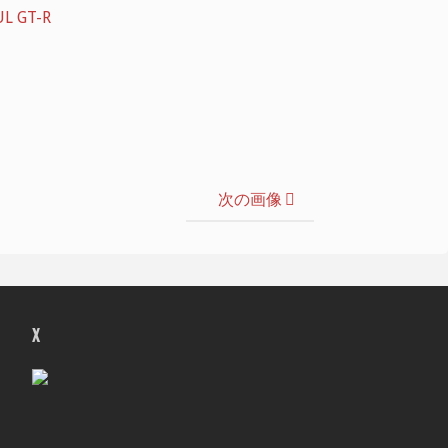
L GT-R
次の画像
X