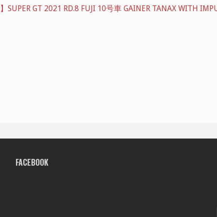
ER GT 2021 RD.8 FUJI 10号車 GAINER TANAX WITH IMPU
FACEBOOK