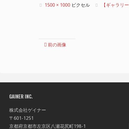
フ
1500 × 1000
ピクセル
【ギャラリー】SUP
ル
サ
イ
ズ
前の画像
GAINER INC.
株式会社ゲイナー
〒601-1251
京都府京都市左京区八瀬花尻町198-1