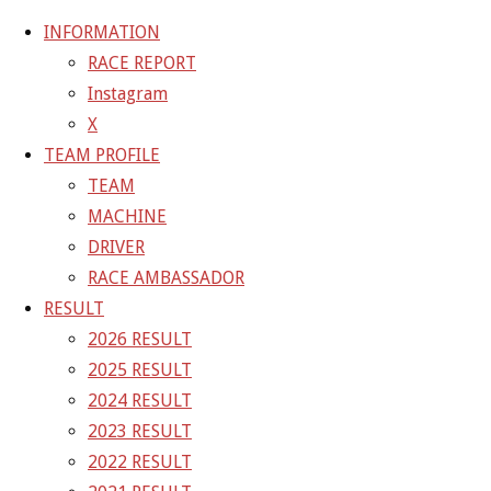
INFORMATION
RACE REPORT
Instagram
コ
X
ン
ホ
GALLERY
【ギャラリー】SUPER GT 2021 RD.8
TEAM PROFILE
テ
ー
TEAM
ン
ム
14-2
MACHINE
ツ
DRIVER
へ
RACE AMBASSADOR
フ
1500 × 1000
ピクセル
【ギャラリー】SUPER GT
ス
RESULT
ル
キ
2026 RESULT
サ
前の画像
ッ
2025 RESULT
イ
次の画像
プ
2024 RESULT
ズ
GAINER Inc.
2023 RESULT
2022 RESULT
株式会社ゲイナー