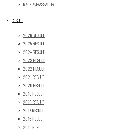
« 5月
RACE AMBASSADOR
Recent posts
RESULT
【レポート】2026 SUPER GT RD.4 FUJI 11号車 GAINER 
2026 RESULT
【ギャラリー】2026 SUPER GT RD.4 FUJI 11号車 GAINER
2025 RESULT
【レポート】2026 SUPER GT RD.2 FUJI 11号車 GAINER 
2024 RESULT
【ギャラリー】2026 SUPER GT RD.2 FUJI 11号車 GAINER
2023 RESULT
【レポート】2026 SUPER GT RD.1 OKAYAMA 11号車 GAI
2022 RESULT
SEARCH
2021 RESULT
検
2020 RESULT
検
索
2019 RESULT
索
TOP
|
対
2018 RESULT
RACE REPORT
|
象:
2017 RESULT
TEAM
|
2016 RESULT
MACHINE
|
2015 RESULT