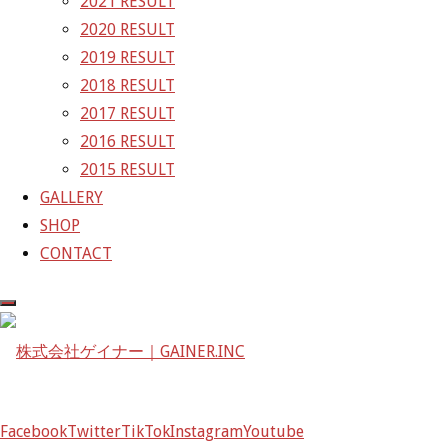
2021 RESULT
〒601-1251
2020 RESULT
京都府京都市左京区八瀬花尻町198-1
2019 RESULT
TEL：075-744-3367
2018 RESULT
FAX：075-744-3368
2017 RESULT
mail@gainer.asia
2016 RESULT
2015 RESULT
GALLERY
SHOP
CONTACT
Facebook
Twitter
TikTok
Instagram
Youtube
Facebook