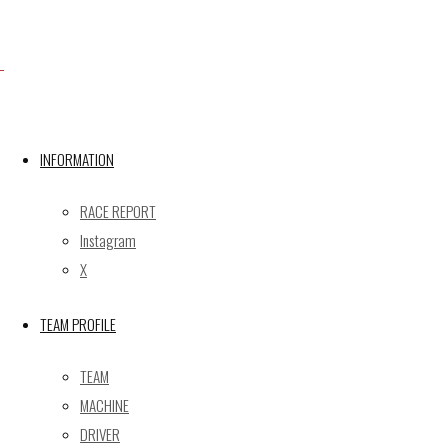
X
INFORMATION
Post calendar
2026年8月
RACE REPORT
月
火
水
木
金
土
日
Instagram
X
1
2
3
4
5
6
7
8
9
TEAM PROFILE
10
11
12
13
14
15
16
17
18
19
20
21
22
23
TEAM
24
25
26
27
28
29
30
MACHINE
31
DRIVER