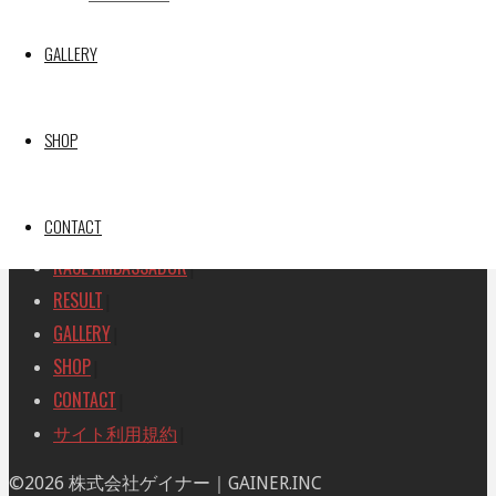
SEARCH
検
GALLERY
検
索
索
TOP
|
対
RACE REPORT
|
SHOP
象:
TEAM
|
MACHINE
|
CONTACT
DRIVER
|
RACE AMBASSADOR
|
RESULT
|
GALLERY
|
SHOP
|
CONTACT
|
サイト利用規約
|
ト
©2026 株式会社ゲイナー｜GAINER.INC