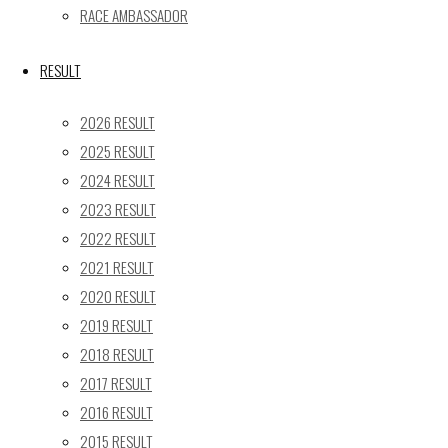
24
25
26
27
28
29
30
RACE AMBASSADOR
31
RESULT
« 5月
Recent posts
2026 RESULT
2025 RESULT
【レポート】2026 SUPER GT RD.4 FUJI 11号車 GAINER
2024 RESULT
TANAX Z
2023 RESULT
【ギャラリー】2026 SUPER GT RD.4 FUJI 11号車
2022 RESULT
GAINER TANAX Z
2021 RESULT
【レポート】2026 SUPER GT RD.2 FUJI 11号車 GAINER
2020 RESULT
TANAX Z
2019 RESULT
【ギャラリー】2026 SUPER GT RD.2 FUJI 11号車
2018 RESULT
GAINER TANAX Z
【レポート】2026 SUPER GT RD.1 OKAYAMA 11号車
2017 RESULT
GAINER TANAX Z
2016 RESULT
2015 RESULT