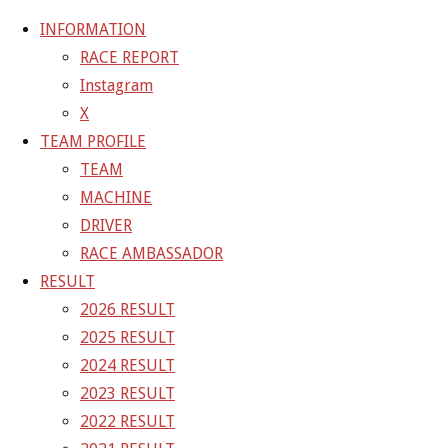
INFORMATION
RACE REPORT
Instagram
コ
X
ン
ホ
GALLERY
【ギャラリー】SUPER GT 2021 RD.8 FUJI 10
TEAM PROFILE
テ
ー
号車 GAINER TANAX WITH IMPUL GT-R
10-3
TEAM
ン
ム
MACHINE
ツ
10-3
DRIVER
へ
RACE AMBASSADOR
ス
RESULT
フ
1500 × 1000
ピクセル
【ギャラリー】SUPER GT 2021
キ
2026 RESULT
ル
RD.8 FUJI 10号車 GAINER TANAX WITH IMPUL GT-R
ッ
2025 RESULT
サ
プ
2024 RESULT
イ
前の画像
2023 RESULT
ズ
次の画像
2022 RESULT
GAINER Inc.