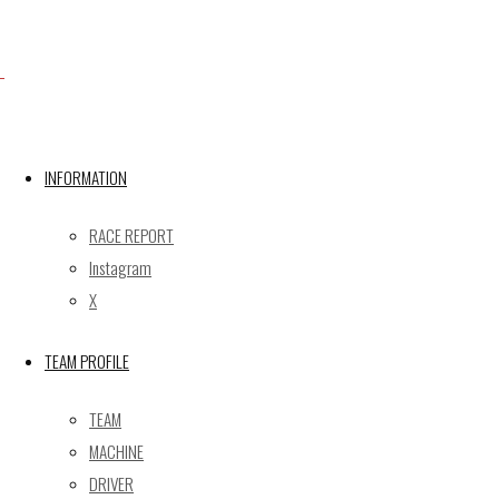
Facebook
株式会社ゲイナー GAINER,Inc.
X
INFORMATION
RACE REPORT
Post calendar
Instagram
2026年8月
X
月
火
水
木
金
土
日
TEAM PROFILE
1
2
3
4
5
6
7
8
9
TEAM
10
11
12
13
14
15
16
MACHINE
17
18
19
20
21
22
23
DRIVER